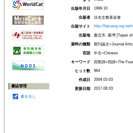
1999.10
出版年月日
出版者
法光文教基金會
http://fakuang.org.tw/
出版サイト
出版地
臺北市, 臺灣 [Taipei shi
資料の種類
期刊論文=Journal Artic
言語
中文=Chinese
キーワード
四聖諦=四諦=The Four N
964
ヒット数
2004.03.03
作成日
書誌管理
2017.08.03
更新日期
書き出し