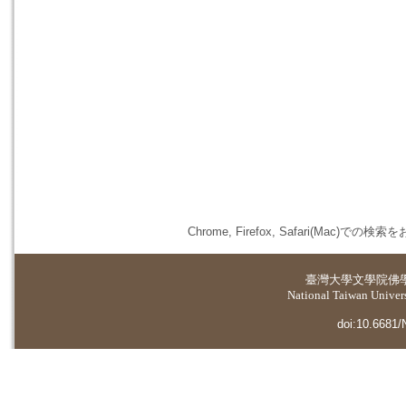
Chrome, Firefox, Safari(
臺灣大學
文學院佛
National Taiwan Universi
doi:10.6681