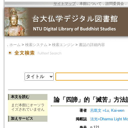
サイトマップ
．
本館について
．
諮問委員会
．
．
ホーム
>
検索システム
>
検索エンジン
>
書誌の詳細内容
本文を読む
論「四諦」的「滅苦」方法
まだ本館にオーソラ
イズされていません
著者
呂凱文 =Lu, Kai-wen
加えサービス
掲載誌
法光=Dharma Light Mo
n.121
巻号