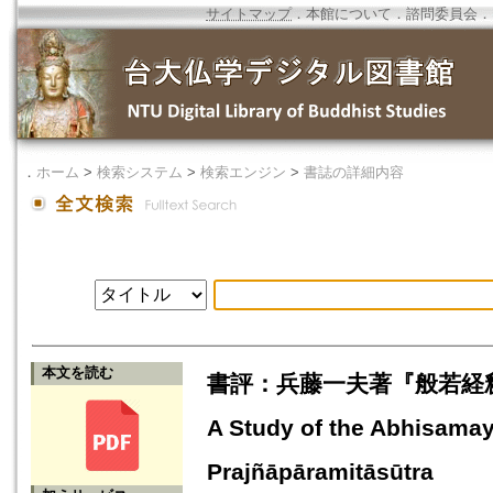
サイトマップ
．
本館について
．
諮問委員会
．
．
ホーム
>
検索システム
>
検索エンジン
>
書誌の詳細内容
本文を読む
書評：兵藤一夫著『般若経釈 現観
A Study of the Abhisama
Prajñāpāramitāsūtra