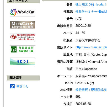
加えサービス
著者
磯田煕文 (著)=Isoda, Hir
掲載誌
佛教学セミナー=Buddh
n.72
巻号
2000.10.30
出版年月日
44 - 50
ページ
出版者
大谷大学佛教学会
http://www.otani.ac.j
出版サイト
出版地
京都, 日本 [Kyoto, Jap
資料の種類
期刊論文=Journal Artic
言語
日文=Japanese
キーワード
般若經=Prajnaparamit
書誌管理
ISSN
02871556 (P)
書き出し
本の情報
般若経釈：現観荘厳論
591
ヒット数
2004.03.28
作成日