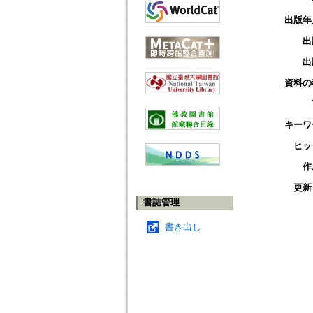
出版年
出
出
資料の
キーワ
ヒッ
作
更新
書誌管理
書き出し