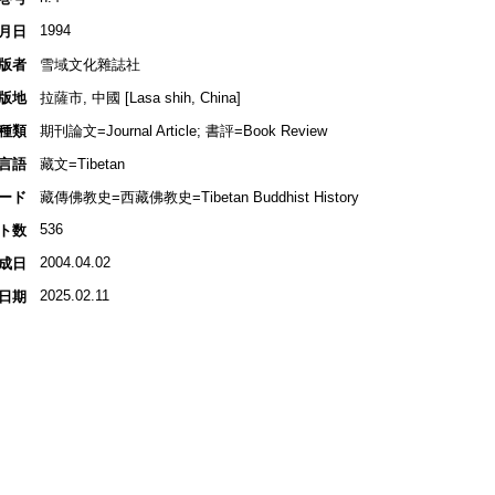
1994
月日
版者
雪域文化雜誌社
版地
拉薩市, 中國 [Lasa shih, China]
種類
期刊論文=Journal Article; 書評=Book Review
言語
藏文=Tibetan
ード
藏傳佛教史=西藏佛教史=Tibetan Buddhist History
536
ト数
2004.04.02
成日
2025.02.11
日期