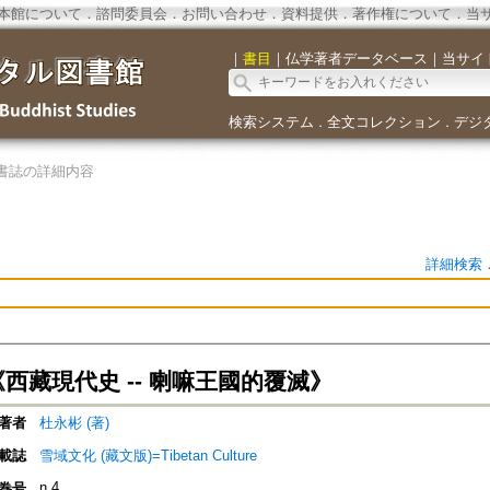
本館について
．
諮問委員会
．
お問い合わせ
．
資料提供
．
著作権について
．
当
｜
書目
｜
仏学著者データベース
｜
当サイ
検索システム
全文コレクション
デジ
．
．
書誌の詳細内容
詳細検索
《西藏現代史 -- 喇嘛王國的覆滅》
著者
杜永彬 (著)
載誌
雪域文化 (藏文版)=Tibetan Culture
n.4
巻号