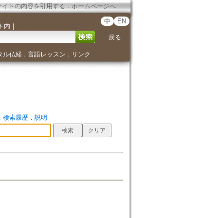
サイトの内容を引用する
．
ホームページへ
中
EN
ト内
｜
戻る
タル仏経
言語レッスン
リンク
．
．
．
検索履歴
．
説明