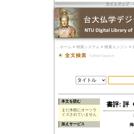
サイトマップ
．
．
ホーム
>
検索システム
>
検索エンジン
>
本文を読む
書評: 評
まだ本館にオーソラ
イズされていません
加えサービス
掲