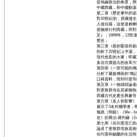
從地緣政治的角度，簡
中國西藏，和中國動蕩
第二章《歷史事件的追
對20世紀初，西藏發
入侵拉薩，迫使達賴喇
措施推行到西藏，而對
定）；1908年，13
歷史；
第三章《新的緊張和新
剖析了20世紀上半葉
現代色彩的大事：即藏
多吉次傑提出的改革方
第四章《一部可能的傳
分析了藏族傳統的“傳記
口碑資料，而到印度等
第五章《一個雄辯論者
對更敦群培在其家鄉熱
西藏古代史產生興趣等
第六章《友人和影響》
展示了3名外國學者，即印
報紙《明鏡》（Me－lo
史》的喬治·羅列赫（G
第七章《在印度流亡的
論述了更敦群培旅居南亞
在印度和錫蘭的生活與