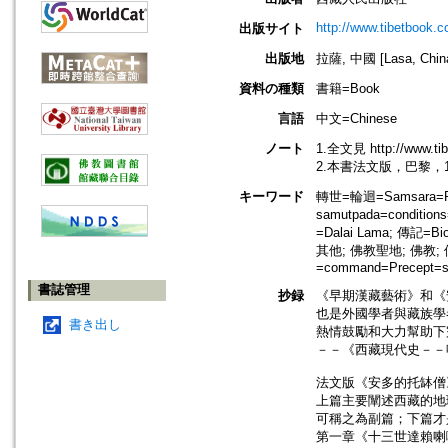
http://www.tibetbook.c
出版サイト
出版地
拉薩, 中國 [Lasa, Chin
資料の種類
書籍=Book
言語
中文=Chinese
ノート
1.全文見 http://www.tib
2.本書法文版，巴黎，1
キーワード
轉世=輪迴=Samsara=Reb
samutpada=condition
=Dalai Lama; 傳記=B
其他; 佛教聖地; 佛教; 佛
=command=Precept=sila
書誌管理
抄録
《早期漢藏藝術》和《
也是外國學者與藏族學
書き出し
熱情鼓勵和大力幫助下
－－《西藏現代史－－
法文版《安多的托缽僧
上篇主要闡述西藏的地
可稱之為副篇；下篇才
第一章《十三世達賴喇