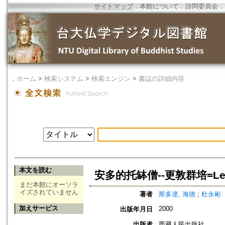
サイトマップ
．
本館について
．
諮問委員会
．
．
ホーム
>
検索システム
>
検索エンジン
>
書誌の詳細内容
本文を読む
安多的托缽僧--更敦群培=Le me
まだ本館にオーソラ
イズされていません
著者
斯多達, 海德
;
杜永彬
加えサービス
2000
出版年月日
出版者
西藏人民出版社