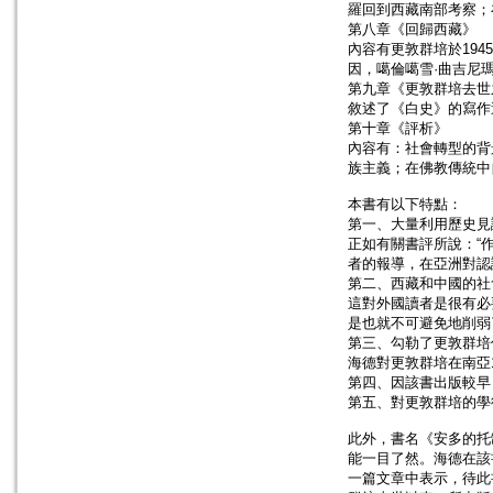
羅回到西藏南部考察；
第八章《回歸西藏》
內容有更敦群培於19
因，噶倫噶雪·曲吉尼
第九章《更敦群培去世
敘述了《白史》的寫作
第十章《評析》
內容有：社會轉型的背
族主義；在佛教傳統中
本書有以下特點：
第一、大量利用歷史見
正如有關書評所說：“
者的報導，在亞洲對認
第二、西藏和中國的社
這對外國讀者是很有必
是也就不可避免地削弱
第三、勾勒了更敦群培
海德對更敦群培在南亞
第四、因該書出版較早
第五、對更敦群培的學
此外，書名《安多的托
能一目了然。海德在該書的
一篇文章中表示，待此