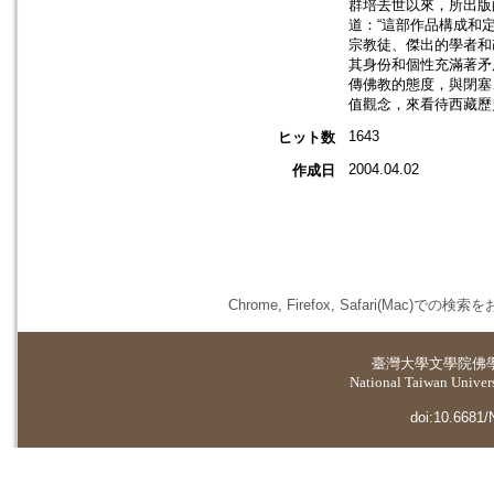
群培去世以來，所出版
道：“這部作品構成和
宗教徒、傑出的學者和
其身份和個性充滿著矛
傳佛教的態度，與閉塞
值觀念，來看待西藏歷
1643
ヒット数
2004.04.02
作成日
Chrome, Firefox, Safari(
臺灣大學
文學院佛
National Taiwan Universi
doi:10.6681