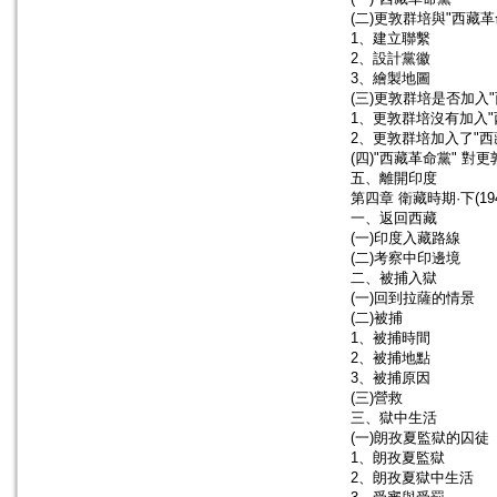
(二)更敦群培與"西藏革
1、建立聯繫
2、設計黨徽
3、繪製地圖
(三)更敦群培是否加入
1、更敦群培沒有加入"
2、更敦群培加入了"西
(四)"西藏革命黨" 對
五、離開印度
第四章 衛藏時期·下(194
一、返回西藏
(一)印度入藏路線
(二)考察中印邊境
二、被捕入獄
(一)回到拉薩的情景
(二)被捕
1、被捕時間
2、被捕地點
3、被捕原因
(三)營救
三、獄中生活
(一)朗孜夏監獄的囚徒
1、朗孜夏監獄
2、朗孜夏獄中生活