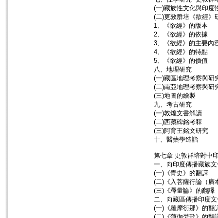
(一)藏族性文化與印度
(二)更敦群培《欲經》
1、《欲經》的版本
2、《欲經》的依據
3、《欲經》的主要內
4、《欲經》的特點
5、《欲經》的價值
八、地理研究
(一)藏區地理考察與研
(二)南亞地理考察與研
(三)地圖的繪製
九、考古研究
(一)敦煌文書解讀
(二)西藏碑銘考釋
(三)阿育王銘文研究
十、醫藥學造詣
第七章 更敦群培對中
一、向印度傳播藏族文
(一)《青史》的翻譯
(二)《入菩薩行論（廣
(三)《釋量論》的翻譯
二、向藏區傳播印度文
(一)《羅摩衍那》的翻
(二)《薄伽梵歌》的翻