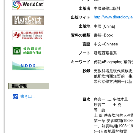
出版者
中國藏學出版社
http://www.tibetology
出版サイト
出版地
中國 [China]
資料の種類
書籍=Book
言語
中文=Chinese
ノート
發現西藏書系
キーワード
傳記=Biography; 藏傳
抄録
更敦群培是現代藏族史
他那坎坷而短暫的一生
果和治學方法開一代新
書誌管理
書き出し
目次
序言一......多傑才旦
序言二......王 堯
導 論
上 篇 傳奇坎坷的人生
第一章 安多時期(1903~
一、熱貢時期(1903~19
(一)人傑地靈的熱貢