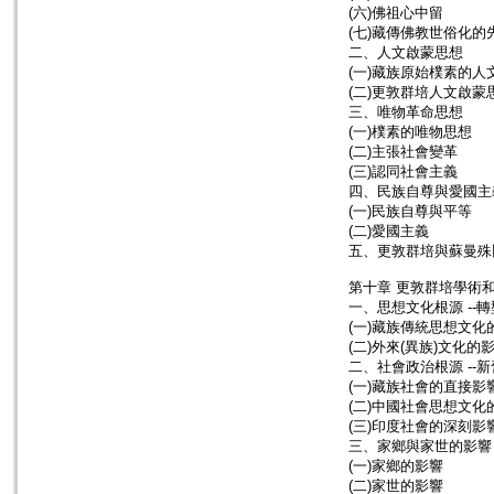
(六)佛祖心中留
(七)藏傳佛教世俗化的
二、人文啟蒙思想
(一)藏族原始樸素的人
(二)更敦群培人文啟蒙
三、唯物革命思想
(一)樸素的唯物思想
(二)主張社會變革
(三)認同社會主義
四、民族自尊與愛國主
(一)民族自尊與平等
(二)愛國主義
五、更敦群培與蘇曼殊
第十章 更敦群培學術
一、思想文化根源 --
(一)藏族傳統思想文化
(二)外來(異族)文化的
二、社會政治根源 --
(一)藏族社會的直接影
(二)中國社會思想文化
(三)印度社會的深刻影
三、家鄉與家世的影響
(一)家鄉的影響
(二)家世的影響