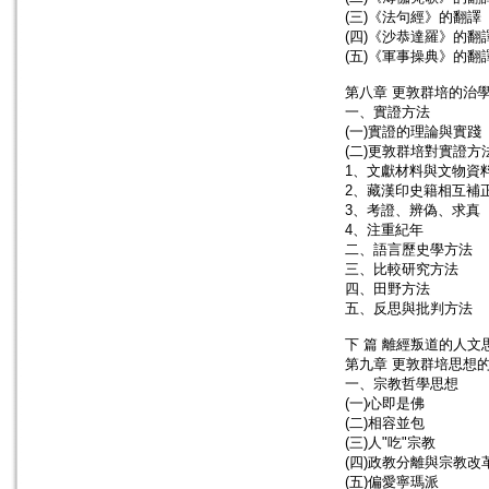
(三)《法句經》的翻譯
(四)《沙恭達羅》的翻
(五)《軍事操典》的翻
第八章 更敦群培的治
一、實證方法
(一)實證的理論與實踐
(二)更敦群培對實證方
1、文獻材料與文物資
2、藏漢印史籍相互補
3、考證、辨偽、求真
4、注重紀年
二、語言歷史學方法
三、比較研究方法
四、田野方法
五、反思與批判方法
下 篇 離經叛道的人文
第九章 更敦群培思想
一、宗教哲學思想
(一)心即是佛
(二)相容並包
(三)人"吃"宗教
(四)政教分離與宗教改
(五)偏愛寧瑪派