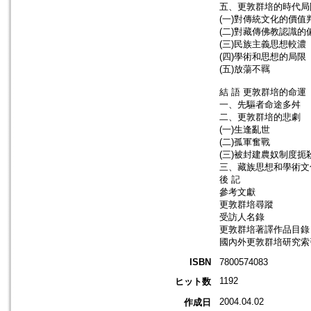
五、更敦群培的時代局
(一)對傳統文化的價值
(二)對藏傳佛教認識的
(三)民族主義思想較濃
(四)學術和思想的局限
(五)放蕩不羈
結 語 更敦群培的命運
一、先驅者命途多舛
二、更敦群培的悲劇
(一)生逢亂世
(二)孤軍奮戰
(三)被封建農奴制度扼
三、藏族思想和學術文
後 記
參考文獻
更敦群培尋蹤
受訪人名錄
更敦群培著譯作品目錄
國內外更敦群培研究索
ISBN
7800574083
1192
ヒット数
2004.04.02
作成日