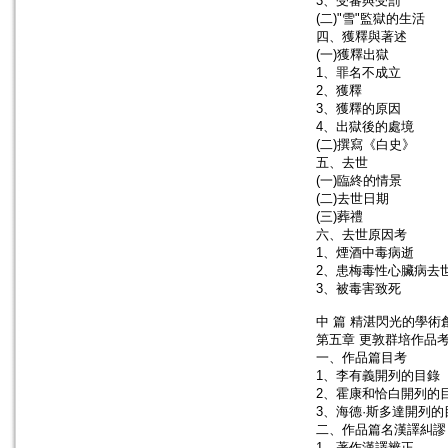
3、受審與受罰
(二)"雪"監獄的生活
四、獲釋與著述
(一)獲釋出獄
1、罪名不成立
2、獲釋
3、獲釋的原因
4、出獄後的處境
(二)撰寫《白史》
五、去世
(一)臨終的情景
(二)去世日期
(三)葬禮
六、去世原因考
1、煙酒中毒病逝
2、患梅毒性心臟病去
3、被毒害致死
中 篇 精湛閃光的學術
第五章 更敦群培作品
一、作品篇目考
1、李有義開列的目錄
2、霍康和恰白開列的
3、海德·斯多達開列的
二、作品篇名漢譯糾謬
1、著作漢譯辨正