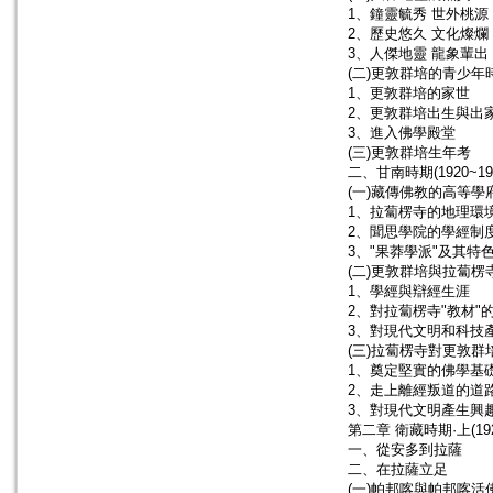
1、鐘靈毓秀 世外桃源
2、歷史悠久 文化燦爛
3、人傑地靈 龍象輩出
(二)更敦群培的青少年
1、更敦群培的家世
2、更敦群培出生與出
3、進入佛學殿堂
(三)更敦群培生年考
二、甘南時期(1920~19
(一)藏傳佛教的高等學
1、拉蔔楞寺的地理環
2、聞思學院的學經制
3、"果莽學派"及其特
(二)更敦群培與拉蔔楞
1、學經與辯經生涯
2、對拉蔔楞寺"教材"
3、對現代文明和科技
(三)拉蔔楞寺對更敦群
1、奠定堅實的佛學基
2、走上離經叛道的道
3、對現代文明產生興
第二章 衛藏時期·上(192
一、從安多到拉薩
二、在拉薩立足
(一)帕邦喀與帕邦喀活