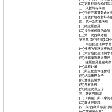
(二)更敦群培與帕邦喀
三、入哲蚌寺學經
(一)哲蚌寺果莽紮倉的
(二)更敦群培在哲蚌寺
四、第一次西藏考察
(一)結識羅侯羅
(二)接受羅侯羅的邀請
(三)第一次西藏考察
第三章 南亞時期(1934~
一、南亞的生活和學習
(一)佛國的誘惑與更敦
(二)大吉嶺的生活與學
(三)赴錫蘭遊歷與學經
二、隨羅侯羅赴藏考察
(一)啟程赴藏
(二)與五世嘉木樣會晤
(三)結識康巴女子
(四)遭匪徒襲擊
(五)考察收穫
(六)結識次旦玉珍
三、著述與翻譯
(一)《明鏡》與《摩訶
(二)著述與翻譯
四、與"西藏革命黨"的
(一)"西藏革命黨"