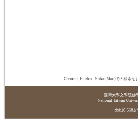
Chrome, Firefox, Safari(
臺灣大學
文學院佛
National Taiwan Universi
doi:10.6681