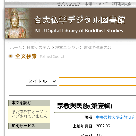
サイトマップ
．
本館について
．
諮問委員会
．
．
ホーム
>
検索システム
>
検索エンジン
>
書誌の詳細内容
本文を読む
宗教與民族(第壹輯)
まだ本館にオーソラ
イズされていません
著者
中央民族大學宗教研究
加えサービス
2002.06
出版年月日
312
ページ