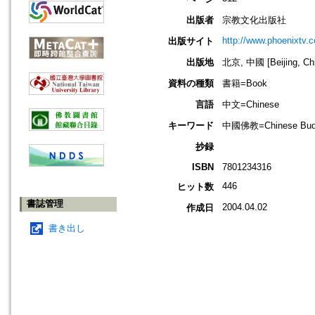
出版者
宗教文化出版社
http://www.phoenixtv.
出版サイト
出版地
北京, 中國 [Beijing, Ch
資料の種類
書籍=Book
言語
中文=Chinese
キーワード
中國佛教=Chinese Bud
抄録
ISBN
7801234316
446
ヒット数
書誌管理
2004.04.02
作成日
書き出し