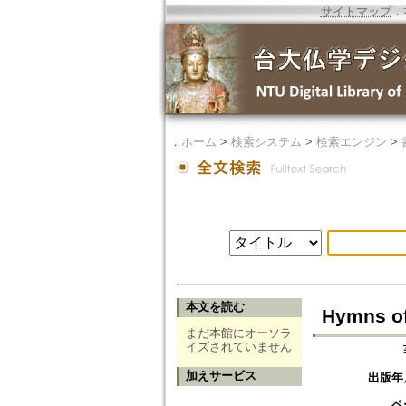
サイトマップ
．
．
ホーム
>
検索システム
>
検索エンジン
>
本文を読む
Hymns of
まだ本館にオーソラ
イズされていません
加えサービス
出版年
ペ