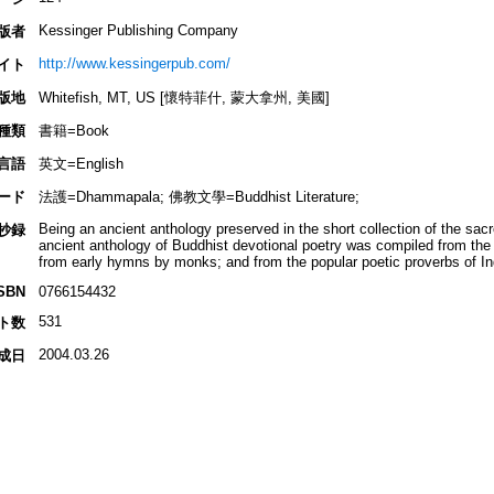
Kessinger Publishing Company
版者
http://www.kessingerpub.com/
イト
版地
Whitefish, MT, US [懷特菲什, 蒙大拿州, 美國]
種類
書籍=Book
言語
英文=English
ード
法護=Dhammapala; 佛教文學=Buddhist Literature;
Being an ancient anthology preserved in the short collection of the sacr
抄録
ancient anthology of Buddhist devotional poetry was compiled from the
from early hymns by monks; and from the popular poetic proverbs of In
SBN
0766154432
531
ト数
2004.03.26
成日