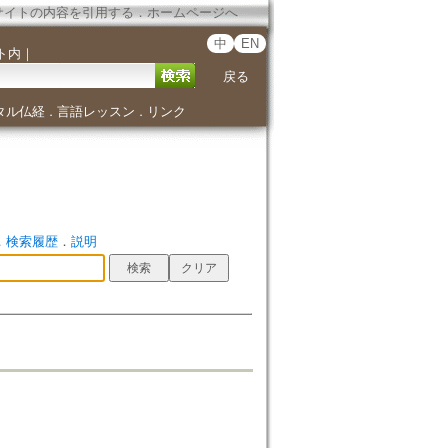
サイトの内容を引用する
．
ホームページへ
中
EN
ト内
｜
戻る
タル仏経
言語レッスン
リンク
．
．
．
検索履歴
．
説明