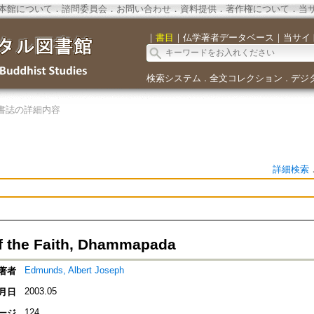
本館について
．
諮問委員会
．
お問い合わせ
．
資料提供
．
著作権について
．
当
｜
書目
｜
仏学著者データベース
｜
当サイ
検索システム
全文コレクション
デジ
．
．
書誌の詳細内容
詳細検索
 the Faith, Dhammapada
Edmunds, Albert Joseph
著者
2003.05
月日
124
ージ