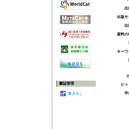
出
出版サ
出
資料の
キーワ
I
書誌管理
ヒッ
作
書き出し