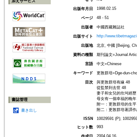
加えサービス
1998.02.15
出版年月日
48 - 51
ページ
出版者
中國西藏雜誌社
http://www.tibetmagazi
出版サイト
出版地
北京, 中國 [Beijing, Ch
資料の種類
期刊論文=Journal Artic
言語
中文=Chinese
キーワード
更敦群培=Dge-dun-chos
目次
與更敦群培有緣 48
從監禁到去世 48
妻子和女兒的坎坷經歷 
母女有一個幸福的晚年 
書誌管理
附一：更敦群培的生平 
附二：更敦群培著譯作品
書き出し
ISSN
10029591 (P); 1002959
993
ヒット数
2004.04.16
作成日