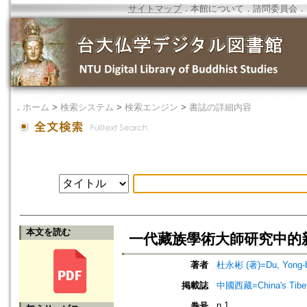
サイトマップ
．
本館について
．
諮問委員会
．
．
ホーム
>
検索システム
>
検索エンジン
>
書誌の詳細内容
本文を読む
一代藏族學術大師研究中的新
著者
杜永彬 (著)=Du, Yong-bi
掲載誌
中國西藏=China's Tibe
n.1
巻号