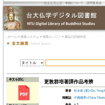
サイトマップ
．
本館について
．
諮問委員会
．
．
ホーム
>
検索システム
>
検索エンジン
>
書誌の詳細内容
本文を読む
更敦群培著譯作品考辨
著者
杜永彬 (著)=Du, Yong-bi
掲載誌
中國藏學=China Tibeto
n.3
巻号