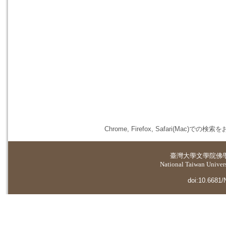
Chrome, Firefox, Safari(
臺灣大學
文學院佛
National Taiwan Universi
doi:10.6681