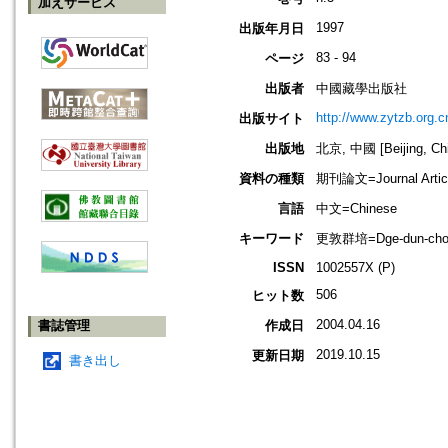
加えサービス
1997
出版年月日
83 - 94
ページ
出版者
中國藏學出版社
http://www.zytzb.org.c
出版サイト
出版地
北京, 中國 [Beijing, Ch
資料の種類
期刊論文=Journal Artic
言語
中文=Chinese
キーワード
更敦群培=Dge-dun-cho
ISSN
1002557X (P)
506
ヒット数
2004.04.16
書誌管理
作成日
2019.10.15
更新日期
書き出し