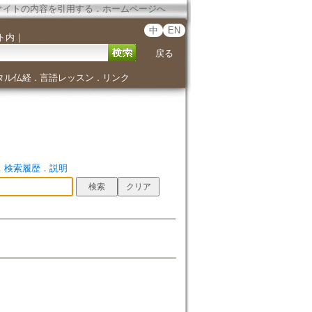
サイトの内容を引用する
．
ホームページへ
中
EN
ト内
｜
戻る
タル仏経
言語レッスン
リンク
．
．
．
検索履歴
．
説明