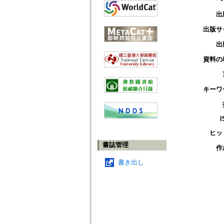
出
出版サ
出
資料の
キーワ
I
ヒッ
書誌管理
作
書き出し