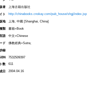
版者
上海古籍出版社
http://chinabooks.cnokay.com/pub_house/shgj/index.jsp
イト
版地
上海, 中國 [Shanghai, China]
種類
書籍=Book
言語
中文=Chinese
ード
佛教經典=Sutra;
抄録
SBN
7532509397
611
ト数
2004.04.16
成日