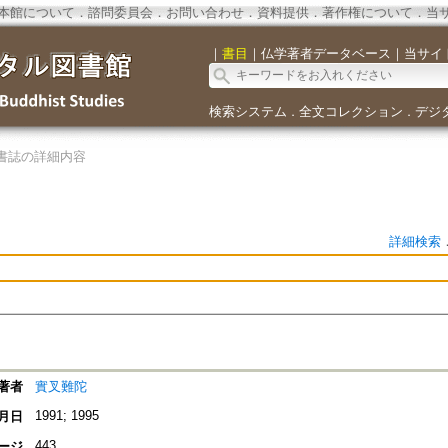
本館について
．
諮問委員会
．
お問い合わせ
．
資料提供
．
著作権について
．
当
｜
書目
｜
仏学著者データベース
｜
当サイ
検索システム
全文コレクション
デジ
．
．
書誌の詳細内容
詳細検索
著者
實叉難陀
1991; 1995
月日
443
ージ