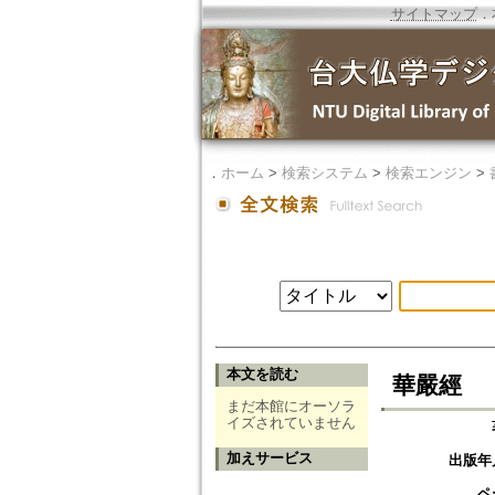
サイトマップ
．
．
ホーム
>
検索システム
>
検索エンジン
>
本文を読む
華嚴經
まだ本館にオーソラ
イズされていません
加えサービス
出版年
ペ