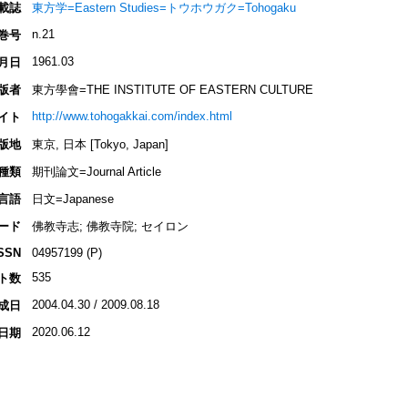
載誌
東方学=Eastern Studies=トウホウガク=Tohogaku
n.21
巻号
1961.03
月日
版者
東方學會=THE INSTITUTE OF EASTERN CULTURE
http://www.tohogakkai.com/index.html
イト
版地
東京, 日本 [Tokyo, Japan]
種類
期刊論文=Journal Article
言語
日文=Japanese
ード
佛教寺志; 佛教寺院; セイロン
SSN
04957199 (P)
535
ト数
2004.04.30 / 2009.08.18
成日
2020.06.12
日期