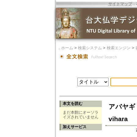
サイトマップ
．
．
ホーム
>
検索システム
>
検索エンジン
>
本文を読む
アバヤギリ寺(
まだ本館にオーソラ
イズされていません
vihara
加えサービス