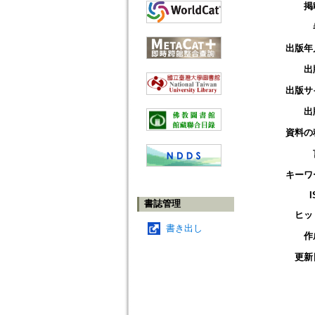
掲
出版年
出
出版サ
出
資料の
キーワ
I
書誌管理
ヒッ
書き出し
作
更新