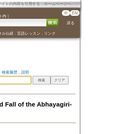
サイトの内容を引用する
．
ホームページへ
中
EN
ト内
｜
戻る
タル仏経
言語レッスン
リンク
．
．
．
検索履歴
．
説明
l of the Abhayagiri-