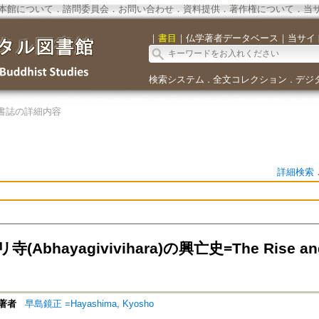
本館について
．
諮問委員会
．
お問い合わせ
．
資料提供
．
著作権について
．
当
｜
書目
｜
仏学著者データベース
｜
当サイ
検索システム
全文コレクション
デジ
．
．
書誌の詳細内容
詳細検索
Abhayagivivihara)の興亡史=The Rise and Fal
著者
早島鏡正 =Hayashima, Kyosho