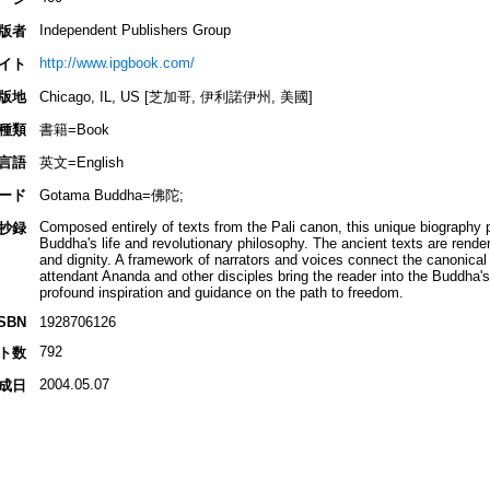
Independent Publishers Group
版者
http://www.ipgbook.com/
イト
版地
Chicago, IL, US [芝加哥, 伊利諾伊州, 美國]
種類
書籍=Book
言語
英文=English
ード
Gotama Buddha=佛陀;
Composed entirely of texts from the Pali canon, this unique biography p
抄録
Buddha's life and revolutionary philosophy. The ancient texts are rende
and dignity. A framework of narrators and voices connect the canonical t
attendant Ananda and other disciples bring the reader into the Buddha'
profound inspiration and guidance on the path to freedom.
ISBN
1928706126
792
ト数
2004.05.07
成日