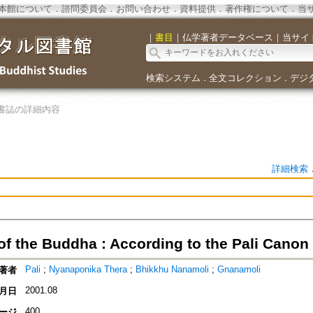
本館について
．
諮問委員会
．
お問い合わせ
．
資料提供
．
著作権について
．
当
｜
書目
｜
仏学著者データベース
｜
当サイ
検索システム
全文コレクション
デジ
．
．
書誌の詳細内容
詳細検索
of the Buddha : According to the Pali Canon
Pali
;
Nyanaponika Thera
;
Bhikkhu Nanamoli
;
Gnanamoli
著者
2001.08
月日
400
ージ