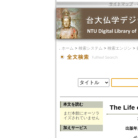
サイトマップ
．
．
ホーム
>
検索システム
>
検索エンジン
>
本文を読む
The Life 
まだ本館にオーソラ
イズされていません
加えサービス
出版年
ペ