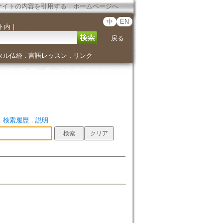
サイトの内容を引用する
．
ホームページへ
中
EN
ト内
｜
戻る
タル仏経
言語レッスン
リンク
．
．
．
検索履歴
．
説明