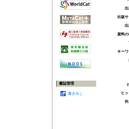
出
出版サ
出
資料の
キーワ
書誌管理
ヒッ
書き出し
作