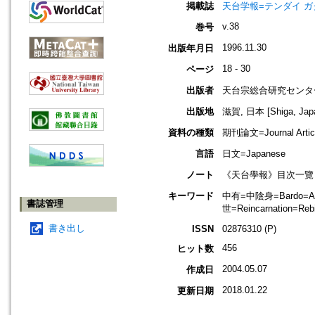
掲載誌
天台学報=テンダイ ガクホウ=J
v.38
巻号
1996.11.30
出版年月日
18 - 30
ページ
出版者
天台宗総合研究センタ
出版地
滋賀, 日本 [Shiga, Jap
資料の種類
期刊論文=Journal Artic
言語
日文=Japanese
ノート
《天台學報》目次一覽：http://
キーワード
中有=中陰身=Bardo=Antar
書誌管理
世=Reincarnation=Reb
書き出し
ISSN
02876310 (P)
456
ヒット数
2004.05.07
作成日
2018.01.22
更新日期