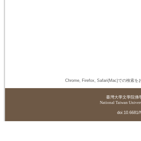
Chrome, Firefox, Safari(
臺灣大學
文學院佛
National Taiwan Universi
doi:10.6681