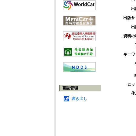
出
出版サ
出
資料の
キーワ
I
ヒッ
書誌管理
作
書き出し