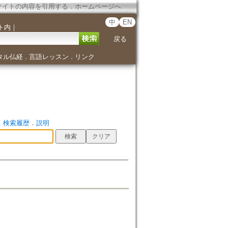
サイトの内容を引用する
．
ホームページへ
中
EN
ト内
｜
戻る
タル仏経
言語レッスン
リンク
．
．
．
検索履歴
．
説明