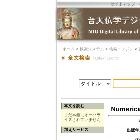
サイトマップ
．
．
ホーム
>
検索システム
>
検索エンジン
>
本文を読む
Numerica
まだ本館にオーソラ
イズされていません
加えサービス
出版年
ペ