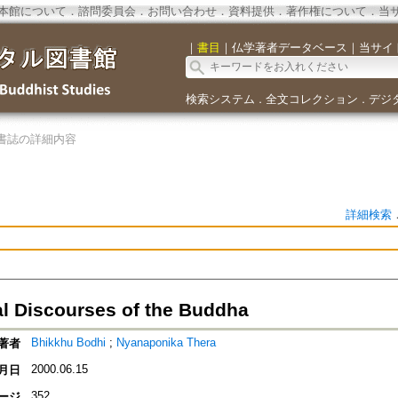
本館について
．
諮問委員会
．
お問い合わせ
．
資料提供
．
著作権について
．
当
｜
書目
｜
仏学著者データベース
｜
当サイ
検索システム
全文コレクション
デジ
．
．
書誌の詳細内容
詳細検索
l Discourses of the Buddha
Bhikkhu Bodhi
;
Nyanaponika Thera
著者
2000.06.15
月日
352
ージ