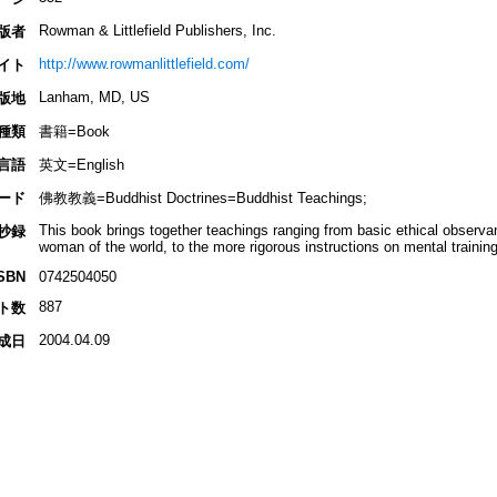
Rowman & Littlefield Publishers, Inc.
版者
http://www.rowmanlittlefield.com/
イト
Lanham, MD, US
版地
種類
書籍=Book
言語
英文=English
ード
佛教教義=Buddhist Doctrines=Buddhist Teachings;
This book brings together teachings ranging from basic ethical obser
抄録
woman of the world, to the more rigorous instructions on mental traini
SBN
0742504050
887
ト数
2004.04.09
成日