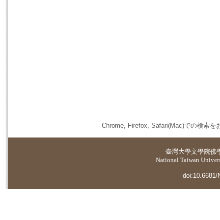
Chrome, Firefox, Safari(
臺灣大學
文學院佛
National Taiwan Universi
doi:10.6681