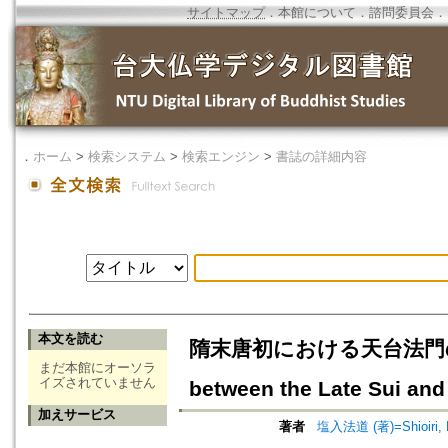
サイトマップ
．
本館について
．
諮問委員会
．
．
ホーム
>
検索システム
>
検索エンジン
>
書誌の詳細内容
本文を読む
隋末唐初における天台法門の流伝=The
まだ本館にオーソラ
イズされていません
between the Late Sui and
加えサービス
著者
塩入法道 (著)=Shioiri, H