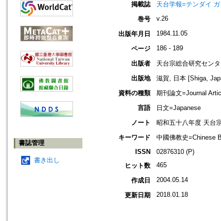
掲載誌
天台学報=テンダイ ガクホウ=J
v.26
巻号
1984.11.05
出版年月日
186 - 189
ページ
出版者
天台宗総合研究センタ
出版地
滋賀, 日本 [Shiga, Jap
資料の種類
期刊論文=Journal Artic
言語
日文=Japanese
ノート
昭和五十八年度 天台
キーワード
中國佛教史=Chinese Bud
書誌管理
ISSN
02876310 (P)
書き出し
465
ヒット数
2004.05.14
作成日
2018.01.18
更新日期