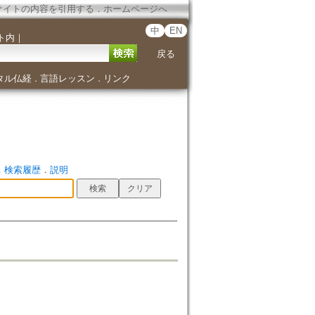
サイトの内容を引用する
．
ホームページへ
中
EN
ト内
｜
戻る
タル仏経
言語レッスン
リンク
．
．
．
検索履歴
．
説明