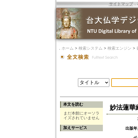
サイトマップ
．
．
ホーム
>
検索システム
>
検索エンジン
>
本文を読む
妙法蓮華
まだ本館にオーソラ
イズされていません
加えサービス
出版年
ペ