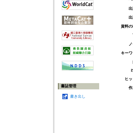
出
出
資料の
ノ
キーワ
ヒッ
書誌管理
作
書き出し