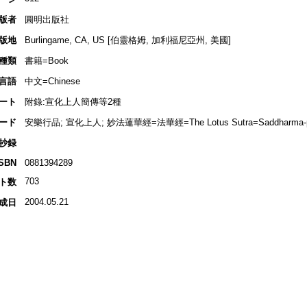
版者
圓明出版社
版地
Burlingame, CA, US [伯靈格姆, 加利福尼亞州, 美國]
種類
書籍=Book
言語
中文=Chinese
ート
附錄:宣化上人簡傳等2種
ード
安樂行品; 宣化上人; 妙法蓮華經=法華經=The Lotus Sutra=Saddharma-pund
抄録
ISBN
0881394289
703
ト数
2004.05.21
成日