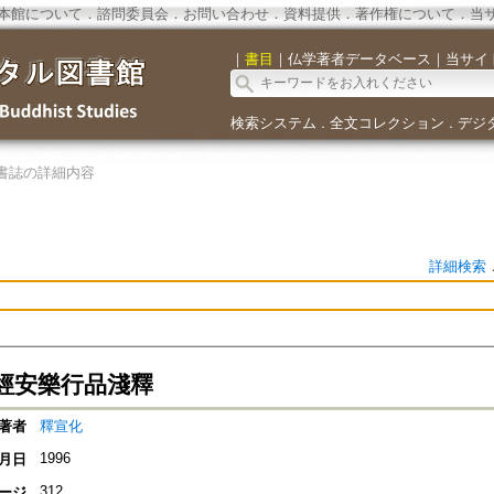
本館について
．
諮問委員会
．
お問い合わせ
．
資料提供
．
著作権について
．
当
｜
書目
｜
仏学著者データベース
｜
当サイ
検索システム
全文コレクション
デジ
．
．
書誌の詳細内容
詳細検索
經安樂行品淺釋
著者
釋宣化
1996
月日
312
ージ