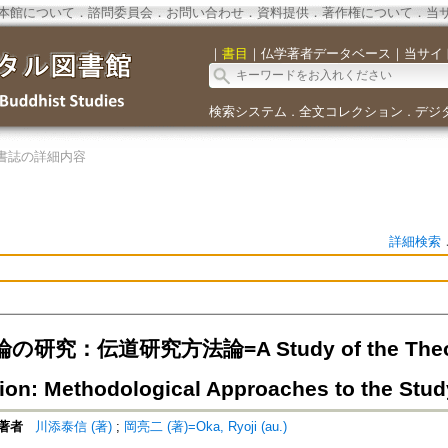
本館について
．
諮問委員会
．
お問い合わせ
．
資料提供
．
著作権について
．
当
｜
書目
｜
仏学著者データベース
｜
当サイ
検索システム
全文コレクション
デジ
．
．
書誌の詳細内容
詳細検索
研究：伝道研究方法論=A Study of the Theory
ion: Methodological Approaches to the Stud
著者
川添泰信 (著)
;
岡亮二 (著)=Oka, Ryoji (au.)