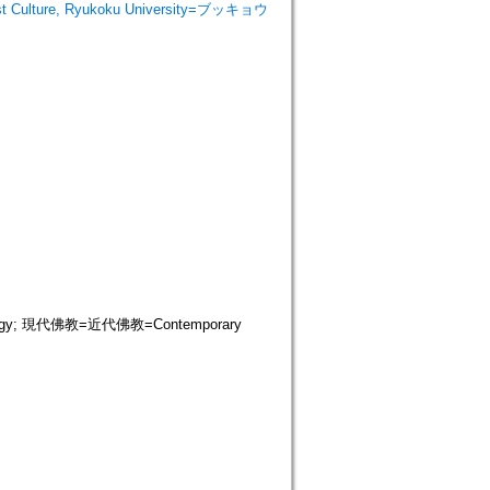
 Culture, Ryukoku University=ブッキョウ
logy; 現代佛教=近代佛教=Contemporary