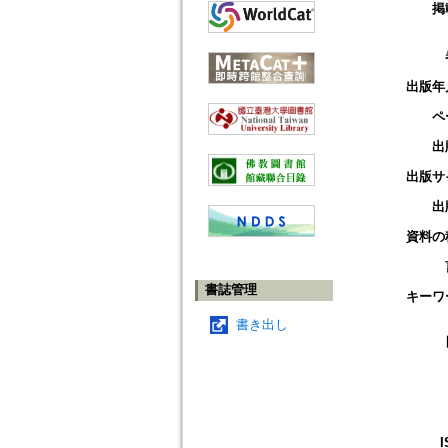
掲
出版年
ペ
出
出版サ
出
資料の
書誌管理
キーワ
書き出し
I