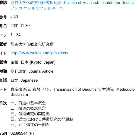
載誌
龍谷大学仏教文化研究所紀要=Bulletin of Research Institute for Buddhist
ブンカ ケンキュウジョ キヨウ
v.40
巻号
2001.11.30
月日
1 - 34
ージ
版者
龍谷大学仏教文化研究所
http://www.ryukoku.ac.jp/bukken/
イト
版地
京都, 日本 [Kyoto, Japan]
種類
期刊論文=Journal Article
言語
日文=Japanese
ード
真宗傳道論; 布教=弘化=Transmission of Buddhism; 方法論=Methodo
Buddhism
目次
一、傳道の基本概念
二、傳道の概念規定
三、傳道研究の問題點
四、近世における傳道研究の問題點
五、近世傳道の一側面
SSN
02895544 (P)