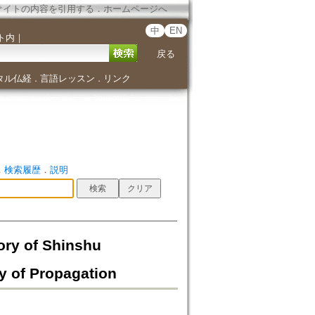
サイトの内容を引用する
．
ホームページへ
中
EN
ト内
｜
戻る
タル仏経
言語レッスン
リンク
．
．
．
検索履歴
．
説明
 of Shinshu
y of Propagation