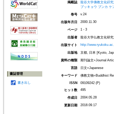
掲載誌
龍谷大学佛教文化硏究所所報=Ann
ブッキョウ ブンカ ケ
v.24
巻号
2000.11.30
出版年月日
1 - 3
ページ
出版者
龍谷大学仏教文化研究
http://www.ryukoku.ac.
出版サイト
出版地
京都, 日本 [Kyoto, Jap
資料の種類
期刊論文=Journal Artic
言語
日文=Japanese
書誌管理
キーワード
佛教文物=Buddhist 
書き出し
ISSN
09109242 (P)
495
ヒット数
2004.05.28
作成日
2018.09.17
更新日期