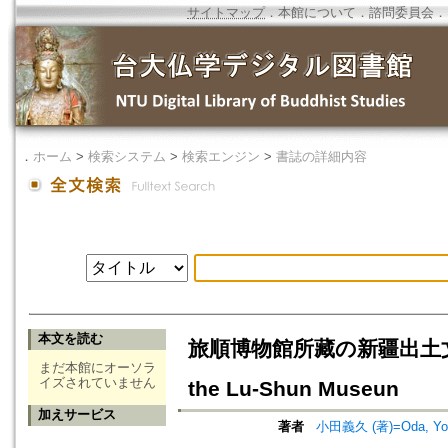
サイトマップ
．
本館について
．
諮問委員会
．
．
ホーム
>
検索システム
>
検索エンジン
>
書誌の詳細内容
本文を読む
旅順博物館所藏の新疆出土文物について
まだ本館にオーソラ
イズされていません
the Lu-Shun Museun
加えサービス
著者
小田義久 (著)=Oda, Yosh