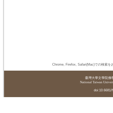
Chrome, Firefox, Safari(
臺灣大學
文學院佛
National Taiwan Universi
doi:10.6681