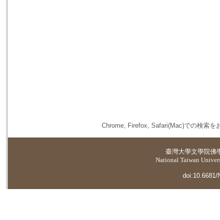
Chrome, Firefox, Safari(
臺灣大學
文學院佛
National Taiwan Universi
doi:10.6681