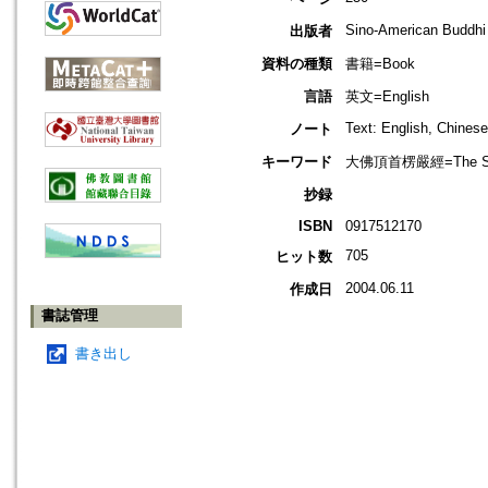
Sino-American Buddhi
出版者
資料の種類
書籍=Book
言語
英文=English
Text: English, Chinese
ノート
キーワード
大佛頂首楞嚴經=The Shu
抄録
ISBN
0917512170
705
ヒット数
2004.06.11
作成日
書誌管理
書き出し