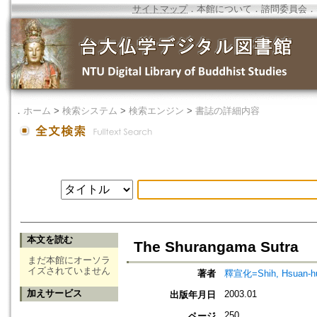
サイトマップ
．
本館について
．
諮問委員会
．
．
ホーム
>
検索システム
>
検索エンジン
>
書誌の詳細内容
本文を読む
The Shurangama Sutra
まだ本館にオーソラ
イズされていません
著者
釋宣化=Shih, Hsuan-h
加えサービス
2003.01
出版年月日
250
ページ