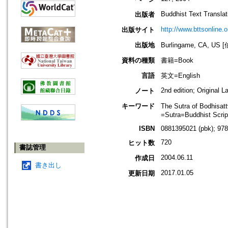
Buddhist Text Translat
出版者
http://www.bttsonline.o
出版サイト
出版地
Burlingame, CA, 
資料の種類
書籍=Book
言語
英文=English
2nd edition; Original 
ノート
キーワード
The Sutra of Bodhi
=Sutra=Buddhist Scrip
ISBN
0881395021 (pbk); 97
720
ヒット数
書誌管理
2004.06.11
作成日
書き出し
2017.01.05
更新日期