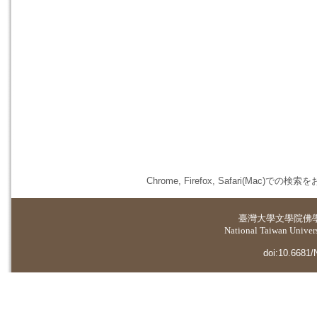
Chrome, Firefox, Safari(
臺灣大學
文學院佛
National Taiwan Universi
doi:10.6681