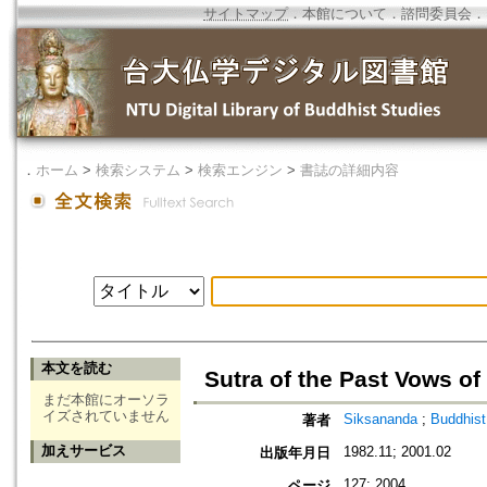
サイトマップ
．
本館について
．
諮問委員会
．
．
ホーム
>
検索システム
>
検索エンジン
>
書誌の詳細内容
本文を読む
Sutra of the Past Vows of
まだ本館にオーソラ
イズされていません
Siksananda
;
Buddhist
著者
加えサービス
1982.11; 2001.02
出版年月日
127; 2004
ページ