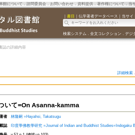
本館について
．
諮問委員会
．
お問い合わせ
．
資料提供
．
著作権について
．
当
｜
書目
｜
仏学著者データベース
｜
当サイ
検索システム
全文コレクション
デジ
．
．
書誌の詳細内容
詳細検索
いて=On Asanna-kamma
著者
林隆嗣 =Hayahsi, Takatsugu
載誌
印度學佛教學研究 =Journal of Indian and Buddhist Studies=Indogaku 
巻号
v.52 n.1 (總號=n.103)