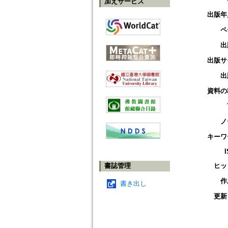
加えサービス
出版年
ペ
出
出版サ
出
資料の
ノ
キーワ
書誌管理
ヒッ
作
書き出し
更新