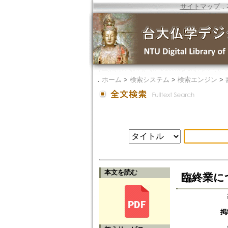
サイトマップ
．
．
ホーム
>
検索システム
>
検索エンジン
>
本文を読む
臨終業につ
掲