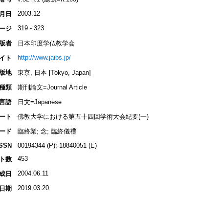
2003.12
月日
319 - 323
ージ
版者
日本印度学仏教学会
http://www.jaibs.jp/
イト
版地
東京, 日本 [Tokyo, Japan]
種類
期刊論文=Journal Article
言語
日文=Japanese
ート
佛教大学における第五十四回学術大会紀要(一)
ード
臨終業; 念; 臨終儀禮
ISSN
00194344 (P); 18840051 (E)
453
ト数
2004.06.11
成日
2019.03.20
日期