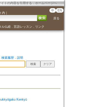
サイトの内容を引用する
．
ホームページへ
中
EN
ト内
｜
戻る
タル仏経
言語レッスン
リンク
．
．
．
検索履歴
．
説明
Bukkyōgaku Kenkyū