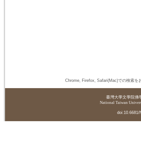
Chrome, Firefox, Safari(
臺灣大學
文學院佛
National Taiwan Universi
doi:10.6681