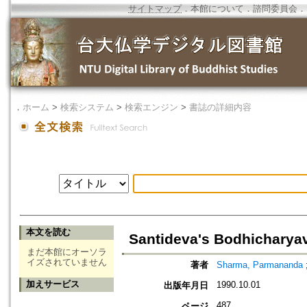
サイトマップ
．
本館について
．
諮問委員会
．
．
ホーム
>
検索システム
>
検索エンジン
>
書誌の詳細内容
本文を読む
Santideva's Bodhicharya
まだ本館にオーソラ
イズされていません
著者
Sharma, Parmananda
加えサービス
1990.10.01
出版年月日
487
ページ