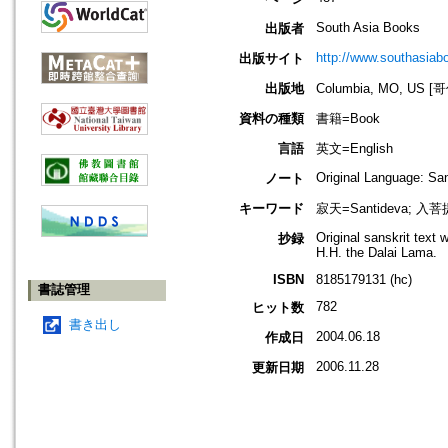
South Asia Books
出版者
http://www.southasiab
出版サイト
出版地
Columbia, MO, US
資料の種類
書籍=Book
言語
英文=English
Original Language: Sans
ノート
キーワード
寂天=Santideva; 入菩提
Original sanskrit text 
抄録
H.H. the Dalai Lama.
ISBN
8185179131 (hc)
書誌管理
782
ヒット数
書き出し
2004.06.18
作成日
2006.11.28
更新日期