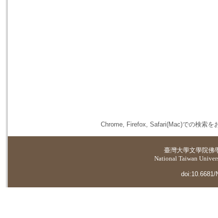
Chrome, Firefox, Safari(
臺灣大學
文學院佛
National Taiwan Universi
doi:10.6681