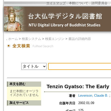
サイトマップ
．
本館について
．
諮問委員会
．
．
ホーム
>
検索システム
>
検索エンジン
>
書誌の詳細内容
本文を読む
Tenzin Gyatso: The Early 
まだ本館にオーソラ
イズされていません
Levenson, Claude B.
著者
加えサービス
2002.01.09
出版年月日
175
ページ