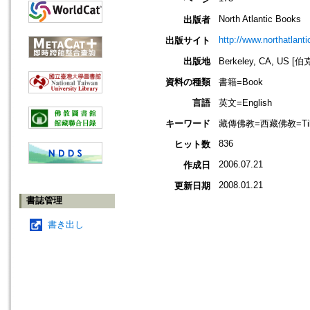
North Atlantic Books
出版者
http://www.northatlant
出版サイト
出版地
Berkeley, CA, US
資料の種類
書籍=Book
言語
英文=English
キーワード
藏傳佛教=西藏佛教=Tibetan
836
ヒット数
2006.07.21
作成日
2008.01.21
更新日期
書誌管理
書き出し