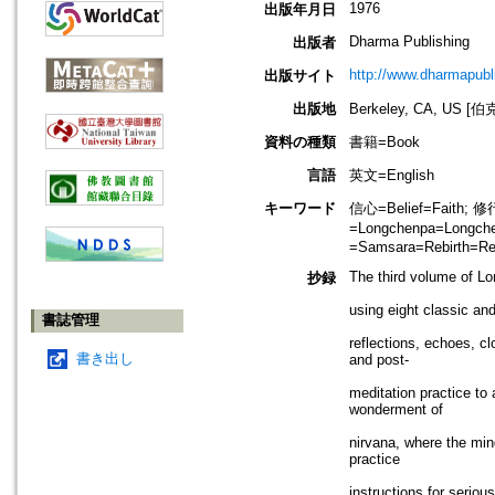
1976
出版年月日
Dharma Publishing
出版者
http://www.dharmapubl
出版サイト
出版地
Berkeley, CA, US
資料の種類
書籍=Book
言語
英文=English
キーワード
信心=Belief=Faith; 
=Longchenpa=Longc
=Samsara=Rebirth=Rei
The third volume of Lo
抄録
using eight classic and
書誌管理
reflections, echoes, c
書き出し
and post-
meditation practice to
wonderment of
nirvana, where the min
practice
instructions for serio