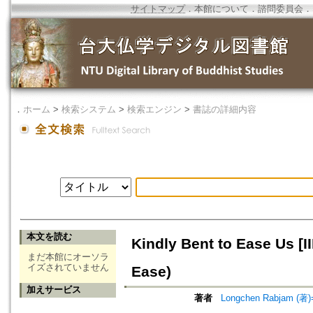
サイトマップ
．
本館について
．
諮問委員会
．
．
ホーム
>
検索システム
>
検索エンジン
>
書誌の詳細内容
本文を読む
Kindly Bent to Ease Us [
まだ本館にオーソラ
イズされていません
Ease)
加えサービス
著者
Longchen Rabjam (著)=