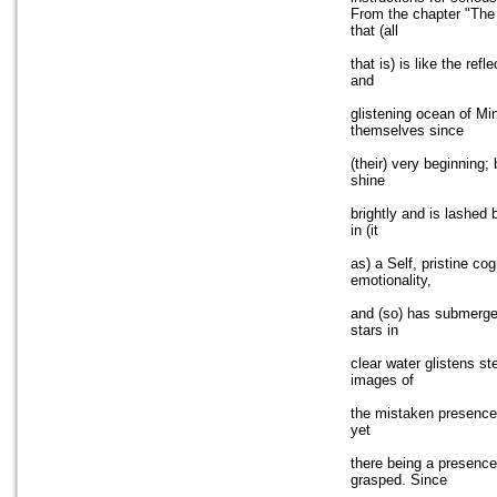
From the chapter "The 
that (all
that is) is like the re
and
glistening ocean of Min
themselves since
(their) very beginning;
shine
brightly and is lashed 
in (it
as) a Self, pristine co
emotionality,
and (so) has submerged
stars in
clear water glistens st
images of
the mistaken presence (
yet
there being a presence,
grasped. Since