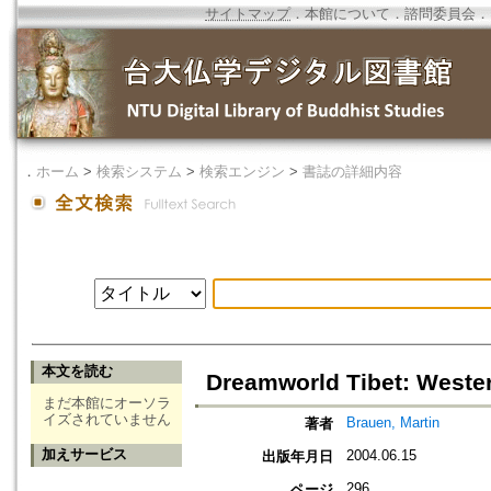
サイトマップ
．
本館について
．
諮問委員会
．
．
ホーム
>
検索システム
>
検索エンジン
>
書誌の詳細内容
本文を読む
Dreamworld Tibet: Wester
まだ本館にオーソラ
イズされていません
Brauen, Martin
著者
加えサービス
2004.06.15
出版年月日
296
ページ