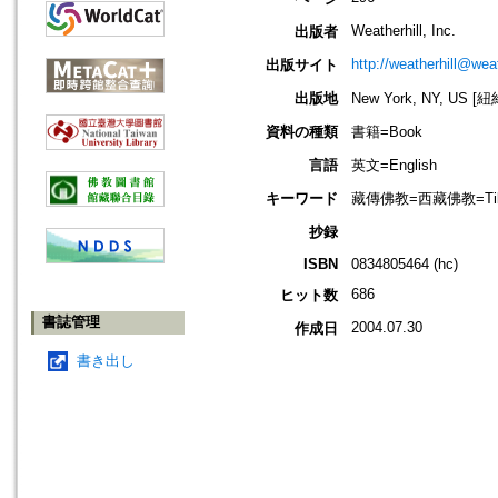
Weatherhill, Inc.
出版者
http://weatherhill@wea
出版サイト
出版地
New York, NY, US 
資料の種類
書籍=Book
言語
英文=English
キーワード
藏傳佛教=西藏佛教=Tibet
抄録
ISBN
0834805464 (hc)
686
ヒット数
書誌管理
2004.07.30
作成日
書き出し