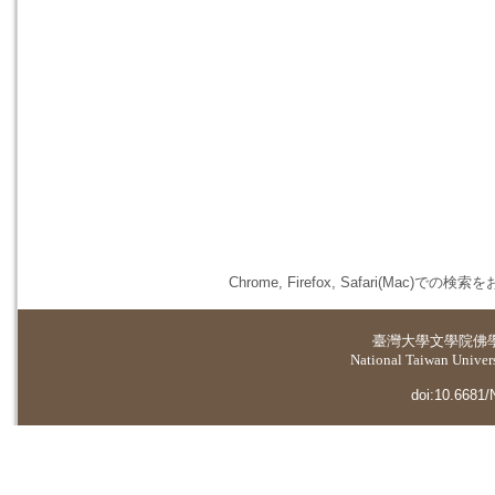
Chrome, Firefox, Safari(
臺灣大學
文學院佛
National Taiwan Universi
doi:10.6681