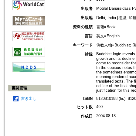
Motilal Banarsidass P
出版者
出版地
Delhi, India [德里, 印度
資料の種類
書籍=Book
言語
英文=English
キーワード
佛教人物=Buddhist; 佛教哲
Buddhist logic reveals i
抄録
growth and its decline 
come to reconsider the
In the copious notes th
the sometimes enormou
meaning rendered accor
translated texts. The f
edifice of the final s
書誌管理
justification for this r
書き出し
ISBN
8120810198 (hc); 812
490
ヒット数
2004.08.13
作成日