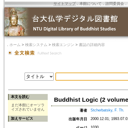
サイトマップ
．
本館について
．
諮問委員会
．
．
ホーム
>
検索システム
>
検索エンジン
>
書誌の詳細内容
本文を読む
Buddhist Logic (2 volume
まだ本館にオーソラ
イズされていません
Stcherbatsky, F. Th.
著者
加えサービス
2000.12.01; 1993.07.0
出版年月日
1030
ページ