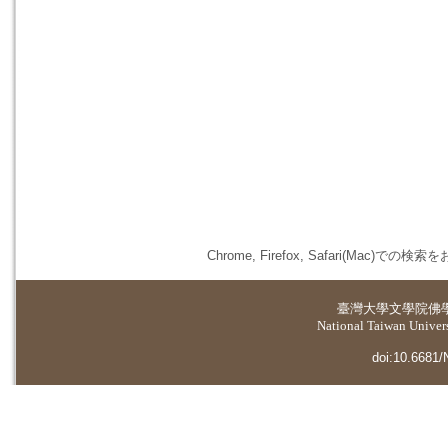
Chrome, Firefox, Safari(
臺灣大學
文學院佛
National Taiwan Universi
doi:10.6681