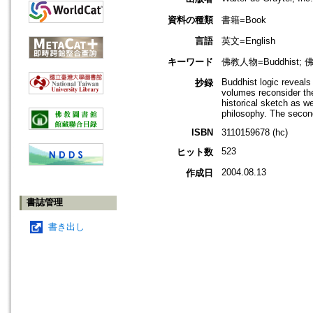
資料の種類
書籍=Book
言語
英文=English
キーワード
佛教人物=Buddhist; 佛教哲
Buddhist logic reveals 
抄録
volumes reconsider the
historical sketch as we
philosophy. The second 
ISBN
3110159678 (hc)
523
ヒット数
2004.08.13
作成日
書誌管理
書き出し