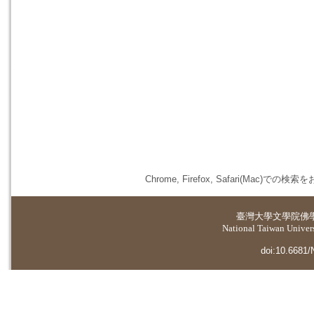
Chrome, Firefox, Safari(
臺灣大學
文學院佛
National Taiwan Universi
doi:10.6681