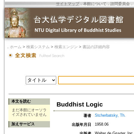
サイトマップ
．
本館について
．
諮問委員会
．
．
ホーム
>
検索システム
>
検索エンジン
>
書誌の詳細内容
本文を読む
Buddhist Logic
まだ本館にオーソラ
イズされていません
Stcherbatsky, Th.
著者
加えサービス
1958.06
出版年月日
Walter de Gruyter, Inc.
出版者