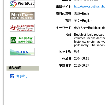
http://www.southasiab
出版サイト
資料の種類
書籍=Book
言語
英文=English
キーワード
佛教人物=Buddhist; 佛教哲
Buddhist logic reveals 
抄録
volumes reconsider the 
historical sketch as we
philosophy. The second 
694
ヒット数
2004.08.13
作成日
2010.09.27
更新日期
書誌管理
書き出し