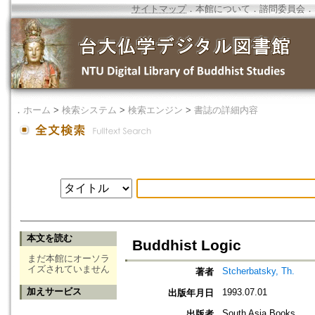
サイトマップ
．
本館について
．
諮問委員会
．
．
ホーム
>
検索システム
>
検索エンジン
>
書誌の詳細内容
本文を読む
Buddhist Logic
まだ本館にオーソラ
イズされていません
Stcherbatsky, Th.
著者
加えサービス
1993.07.01
出版年月日
South Asia Books
出版者