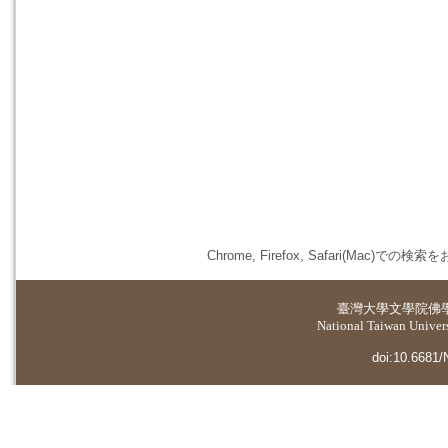
Chrome, Firefox, Safari(
臺灣大學
文學院佛
National Taiwan Universi
doi:10.6681