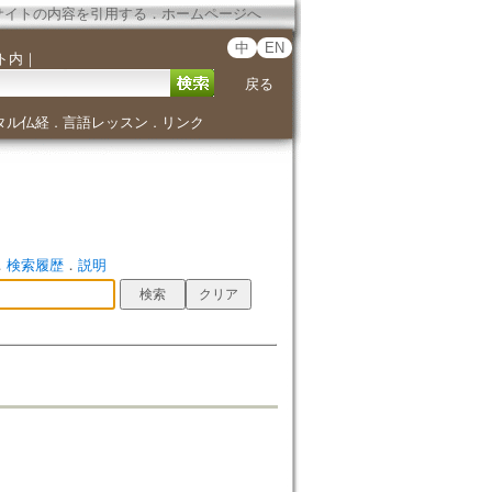
サイトの内容を引用する
．
ホームページへ
中
EN
ト内
｜
戻る
タル仏経
言語レッスン
リンク
．
．
．
検索履歴
．
説明