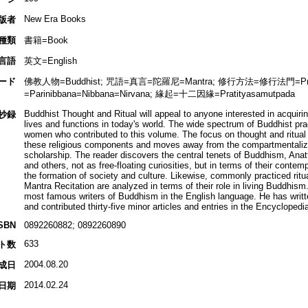
New Era Books
版者
種類
書籍=Book
言語
英文=English
ード
佛教人物=Buddhist; 咒語=真言=陀羅尼=Mantra; 修行方法=修行法門=Pra
=Parinibbana=Nibbana=Nirvana; 緣起=十二因緣=Pratityasamutpada
Buddhist Thought and Ritual will appeal to anyone interested in acquiri
抄録
lives and functions in today's world. The wide spectrum of Buddhist pr
women who contributed to this volume. The focus on thought and ritual c
these religious components and moves away from the compartmentalizat
scholarship. The reader discovers the central tenets of Buddhism, Ana
and others, not as free-floating curiosities, but in terms of their contem
the formation of society and culture. Likewise, commonly practiced rit
Mantra Recitation are analyzed in terms of their role in living Buddhis
most famous writers of Buddhism in the English language. He has writte
and contributed thirty-five minor articles and entries in the Encycloped
SBN
0892260882; 0892260890
633
ト数
2004.08.20
成日
2014.02.24
日期