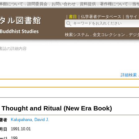
本館について
．
諮問委員会
．
お問い合わせ
．
資料提供
．
著作権について
．
当
｜
書目
｜
仏学著者データベース
｜
当サイ
検索システム
全文コレクション
デジ
．
．
書誌の詳細内容
詳細検索
 Thought and Ritual (New Era Book)
Kalupahana, David J.
著者
1991.10.01
月日
199
ージ