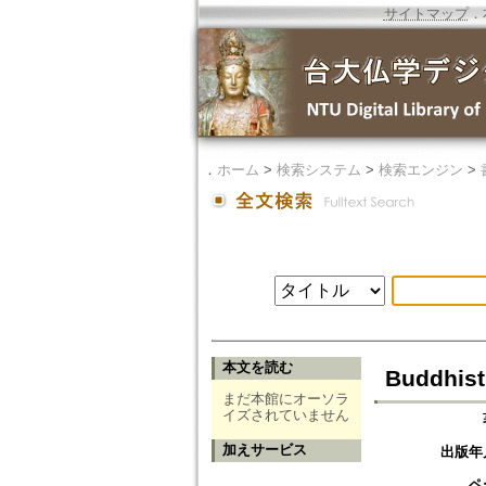
サイトマップ
．
．
ホーム
>
検索システム
>
検索エンジン
>
本文を読む
Buddhist
まだ本館にオーソラ
イズされていません
加えサービス
出版年
ペ