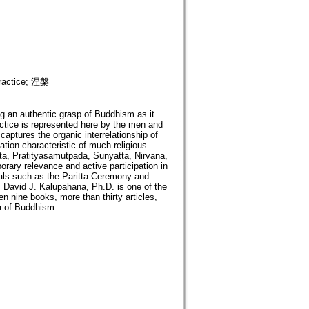
ctice; 涅槃
ng an authentic grasp of Buddhism as it
actice is represented here by the men and
aptures the organic interrelationship of
ion characteristic of much religious
tta, Pratityasamutpada, Sunyatta, Nirvana,
porary relevance and active participation in
uals such as the Paritta Ceremony and
m. David J. Kalupahana, Ph.D. is one of the
n nine books, more than thirty articles,
ia of Buddhism.