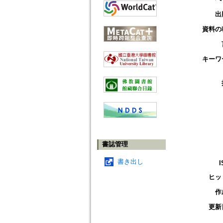
出
資料の
キーワ
書誌管理
書き出し
I
ヒッ
作
更新