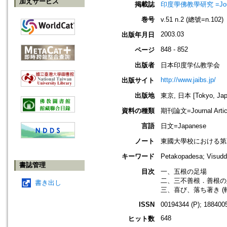
加えサービス
掲載誌
印度學佛教學研究 =Journal 
巻号
v.51 n.2 (總號=n.102)
2003.03
出版年月日
848 - 852
ページ
出版者
日本印度学仏教学会
http://www.jaibs.jp/
出版サイト
出版地
東京, 日本 [Tokyo, Jap
資料の種類
期刊論文=Journal Artic
言語
日文=Japanese
ノート
東國大學校における第五十三回學術大
キーワード
Petakopadesa; Visu
書誌管理
目次
一、五根の足場
二、三不善根．善根の
書き出し
三、喜び、落ち著き (
ISSN
00194344 (P); 1884005
648
ヒット数