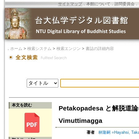
サイトマップ
．
本館について
．
諮問委員会
．
．
ホーム
>
検索システム
>
検索エンジン
>
書誌の詳細内容
本文を読む
Petakopadesa と解脱道論に
Vimuttimagga
著者
林隆嗣 =Hayahsi, Taka