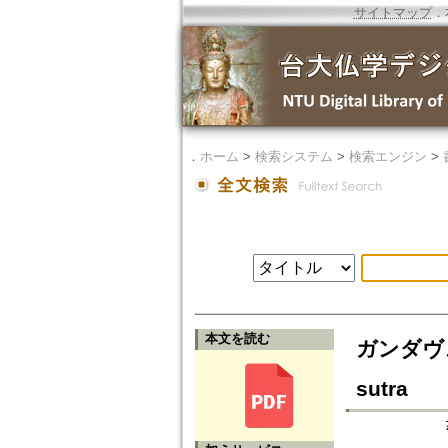
サイトマップ
．
．
ホーム
>
検索システム
>
検索エンジン
>
本文を読む
ガンダヴュ
sutra