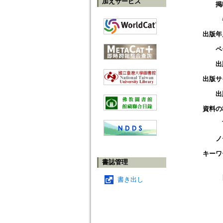
加えサービス
掲
出版年
ペ
出
出版サ
出
資料の
ノ
キーワ
書誌管理
書き出し