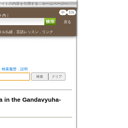
サイトの内容を引用する
．
ホームページへ
中
EN
ト内
｜
戻る
タル仏経
言語レッスン
リンク
．
．
．
検索履歴
．
説明
he Gandavyuha-