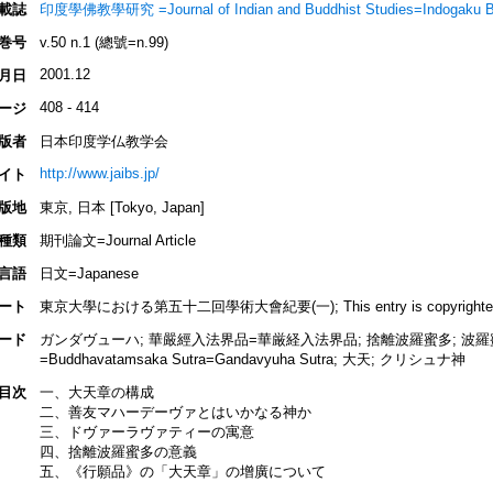
載誌
印度學佛教學研究 =Journal of Indian and Buddhist Studies=Indogaku 
巻号
v.50 n.1 (總號=n.99)
2001.12
月日
408 - 414
ージ
版者
日本印度学仏教学会
http://www.jaibs.jp/
イト
版地
東京, 日本 [Tokyo, Japan]
種類
期刊論文=Journal Article
言語
日文=Japanese
ート
東京大學における第五十二回學術大會紀要(一); This entry is copyrighted by I
ード
ガンダヴューハ; 華嚴經入法界品=華厳経入法界品; 捨離波羅蜜多; 波羅蜜多
=Buddhavatamsaka Sutra=Gandavyuha Sutra; 大天; クリシュナ神
目次
一、大天章の構成
二、善友マハーデーヴァとはいかなる神か
三、ドヴァーラヴァティーの寓意
四、捨離波羅蜜多の意義
五、《行願品》の「大天章」の增廣について