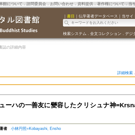
本館について
．
諮問委員会
．
お問い合わせ
．
資料提供
．
著作権について
．
当
｜
書目
｜
仏学著者データベース
｜
当サイ
検索システム
全文コレクション
デジ
．
．
書誌の詳細内容
詳細検索
ーハの一善友に變容したクリシュナ神=Krsna in t
著者
小林円照=Kobayashi, Ensho