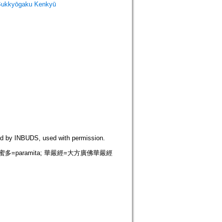
Bukkyōgaku Kenkyū
NBUDS, used with permission.
=paramita; 華嚴經=大方廣佛華嚴經