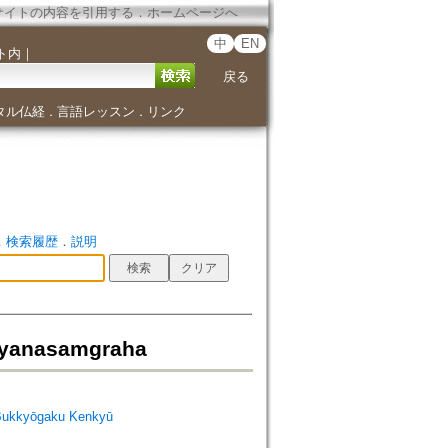
サイトの内容を引用する
．
ホームページへ
中
EN
ト内
｜
戻る
タル仏経
言語レッスン
リンク
．
．
．
検索履歴
．
説明
hayanasamgraha
Bukkyōgaku Kenkyū