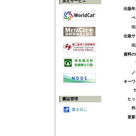
加えサービス
出版年
ペ
出
出版サ
出
資料の
ノ
キーワ
書誌管理
ヒッ
作
書き出し
更新