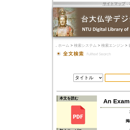
サイトマップ
．
．
ホーム
>
検索システム
>
検索エンジン
>
本文を読む
An Exami
掲