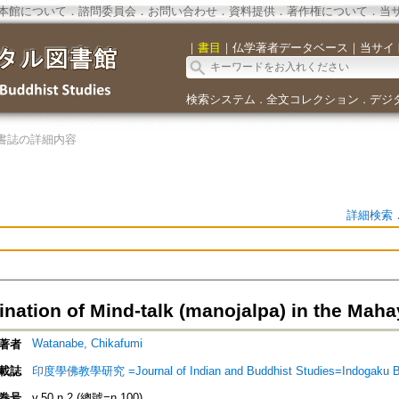
本館について
．
諮問委員会
．
お問い合わせ
．
資料提供
．
著作権について
．
当
｜
書目
｜
仏学著者データベース
｜
当サイ
検索システム
全文コレクション
デジ
．
．
書誌の詳細内容
詳細検索
nation of Mind-talk (manojalpa) in the Ma
Watanabe, Chikafumi
著者
載誌
印度學佛教學研究 =Journal of Indian and Buddhist Studies=Indogaku 
巻号
v.50 n.2 (總號=n.100)