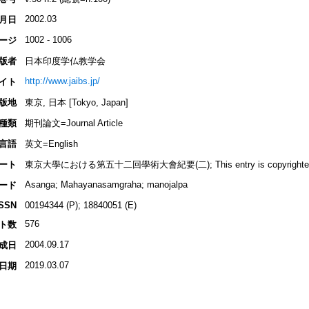
2002.03
月日
1002 - 1006
ージ
版者
日本印度学仏教学会
http://www.jaibs.jp/
イト
版地
東京, 日本 [Tokyo, Japan]
種類
期刊論文=Journal Article
言語
英文=English
ート
東京大學における第五十二回學術大會紀要(二); This entry is copyrighted by I
Asanga; Mahayanasamgraha; manojalpa
ード
ISSN
00194344 (P); 18840051 (E)
576
ト数
2004.09.17
成日
2019.03.07
日期