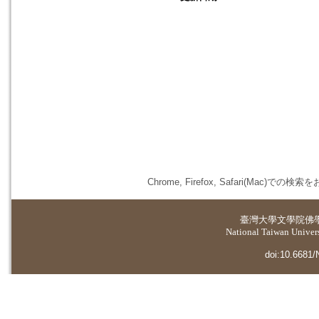
Chrome, Firefox, Safari(
臺灣大學
文學院佛
National Taiwan Universi
doi:10.6681