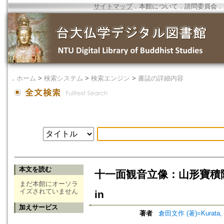
サイトマップ
．
本館について
．
諮問委員会
．
．
ホーム
>
検索システム
>
検索エンジン
>
書誌の詳細内容
本文を読む
十一面観音立像：山形寶積院=Jūic
まだ本館にオーソラ
イズされていません
in
加えサービス
著者
倉田文作 (著)=Kurata, B