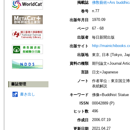
掲載誌
佛敎藝術=Ars budd
n.77
巻号
1970.09
出版年月日
67 - 68
ページ
出版者
毎日新聞出版
http://mainichibooks.
出版サイト
出版地
東京, 日本 [Tokyo, Jap
資料の種類
期刊論文=Journal Artic
言語
日文=Japanese
ノート
作者單位：東京国立博
書誌管理
表紙解説
書き出し
キーワード
佛像=Buddhist Statue
ISSN
00042889 (P)
496
ヒット数
2006.07.19
作成日
2021.04.27
更新日期