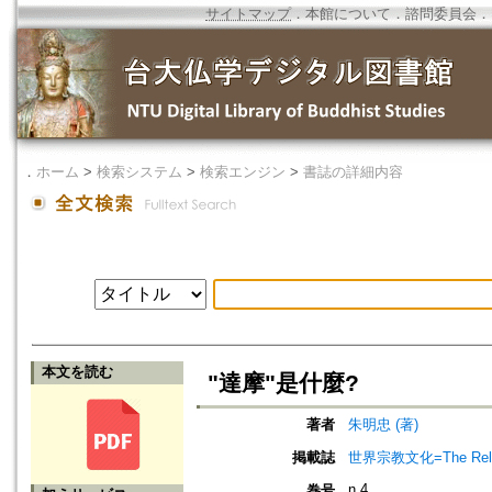
サイトマップ
．
本館について
．
諮問委員会
．
．
ホーム
>
検索システム
>
検索エンジン
>
書誌の詳細内容
本文を読む
"達摩"是什麼?
著者
朱明忠 (著)
掲載誌
世界宗教文化=The Religio
n.4
巻号