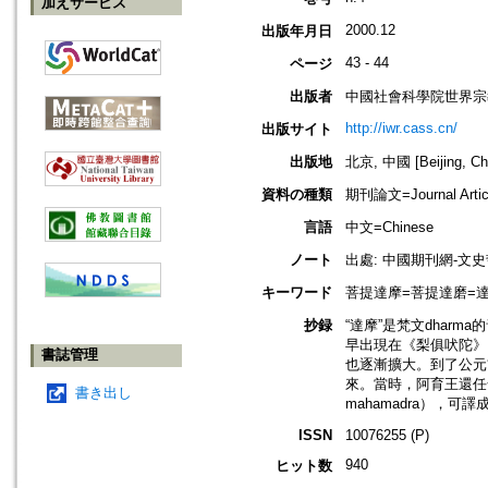
加えサービス
2000.12
出版年月日
43 - 44
ページ
出版者
中國社會科學院世界宗
http://iwr.cass.cn/
出版サイト
出版地
北京, 中國 [Beijing, Ch
資料の種類
期刊論文=Journal Artic
言語
中文=Chinese
ノート
出處: 中國期刊網-文
キーワード
菩提達摩=菩提達磨=達摩=
抄録
“達摩”是梵文dhar
早出現在《梨俱吠陀》，
書誌管理
也逐漸擴大。到了公元
來。當時，阿育王還任命
書き出し
mahamadra），可
ISSN
10076255 (P)
940
ヒット数