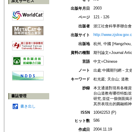
加えサービス
2003
出版年月日
121 - 126
ページ
出版者
浙江社會科學界聯合會
http://www.zjskw.gov.c
出版サイト
出版地
杭州, 中國 [Hangzhou, 
資料の種類
期刊論文=Journal Artic
言語
中文=Chinese
ノート
出處:中國期刊網－文
キーワード
杜光庭; 天台山; 道教
抄録
本文通過對現有各種資
台山道教有哪些特點並
書誌管理
研究,並從一個側面揭
其所表現出的圓融精神
書き出し
ISSN
10042253 (P)
586
ヒット数
2004.11.19
作成日