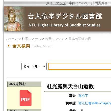
サイトマップ
．
本館について
．
諮問委員会
．
．
ホーム
>
検索システム
>
検索エンジン
>
書誌の詳細内容
本文を読む
杜光庭與天台山道教
著者
孫亦平
掲載誌
浙江社會科學=Zhejiang S
n.6
巻号