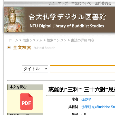
サイトマップ
．
本館について
．
諮問委員会
．
．
ホーム
>
検索システム
>
検索エンジン
>
書誌の詳細内容
本文を読む
惠能的“三科”“三十六對”
著者
孫亦平
掲載誌
佛學研究=Buddhist Studi
n.8
巻号