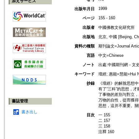
加えサービス
1999
出版年月日
155 - 160
ページ
出版者
中國佛教文化研究所
出版地
北京, 中國 [Beijing, Ch
資料の種類
期刊論文=Journal Artic
言語
中文=Chinese
ノート
出處:中國期刊網－文
キーワード
壇經; 惠能=慧能=Hui 
抄録
《壇經》的解脫思想中，
有了“三科”的思想，
了事物的差別与對立，
万物的自性，從而獲得
書誌管理
思想，這并不重要。關
書き出し
目次
一 155
二 157
三 158
注釋 160