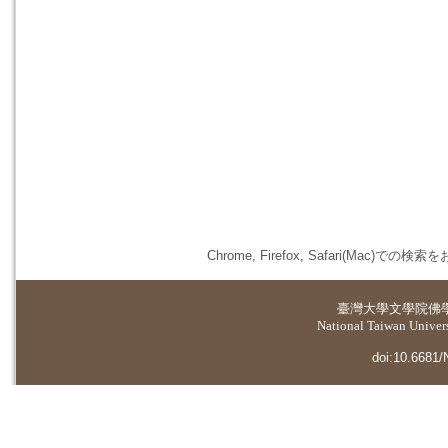
Chrome, Firefox, Safari(
臺灣大學
文學院佛
National Taiwan Universi
doi:10.6681