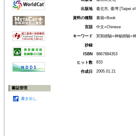
出版地
臺北市, 臺灣 [Taipei shi
資料の種類
書籍=Book
言語
中文=Chinese
キーワード
冥契經驗=神秘經驗=神通=Mir
抄録
ISBN
9867884353
833
ヒット数
2005.01.21
作成日
書誌管理
書き出し