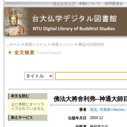
サイトマップ
．
本館について
．
諮問委員会
．
．
ホーム
>
検索システム
>
検索エンジン
>
書誌の詳細内容
本文を読む
佛法大將舍利弗--神通大師
まだ本館にオーソラ
イズされていません
著者
海克, 何慕斯=Hecker, H
加えサービス
2004.12
出版年月日
出版者
橡樹林文化