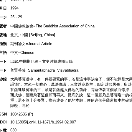
1994
月日
25 - 29
ージ
版者
中國佛教協會=The Buddhist Association of China
版地
北京, 中國 [Beijing, China]
種類
期刊論文=Journal Article
言語
中文=Chinese
ート
出處:中國期刊網－文史哲輯專欄目錄
ード
普賢菩薩=Samantabhadra=Visvabhadra
抄録
大乘菩薩道中，有一件最要緊的事，若是這件事缺略了，便不能算是大乘
謂“願”。本來一切唯心，萬法唯識，三業以意為主，四定以欲居先，所
菩薩進破魔軍的主，願是菩薩趣入佛地的前鋒，菩薩依著這個願而修持
而成佛，菩薩乘著這個願而再來。徹底的說，這一個願乃是菩薩唯一的
重，還不算十分要緊，惟有違失了他的本願，便使這個菩薩道根本的破
障礙，易於...
SSN
10042636 (P)
DOI
10.16805/j.cnki.11-1671/b.1994.02.007
630
ト数