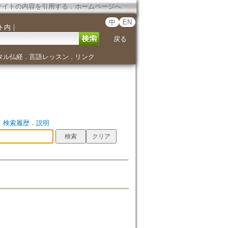
サイトの内容を引用する
．
ホームページへ
中
EN
ト内
｜
戻る
タル仏経
言語レッスン
リンク
．
．
．
検索履歴
．
説明