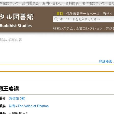
本館について
．
諮問委員会
．
お問い合わせ
．
資料提供
．
著作権について
．
当
｜
書目
｜
仏学著者データベース
｜
当サイ
検索システム
全文コレクション
デジ
．
．
書誌の詳細内容
詳細検索
願王略講
著者
吳信如 (著)
載誌
法音=The Voice of Dharma
巻号
v.1994年 n.2