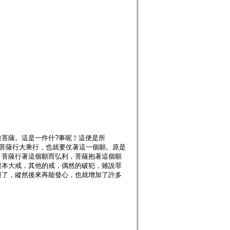
菩薩。這是一件什?事呢﹖這便是所
以菩薩行大乘行，也就要仗著這一個願。原是
，菩薩行著這個願而弘利，菩薩抱著這個願
根本大戒，其他的戒，偶然的破犯，雖說罪
壞了，縱然後來再能發心，也就增加了許多