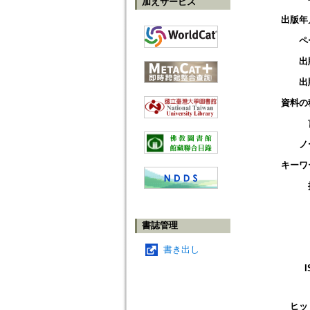
加えサービス
出版年
ペ
出
出
資料の
ノ
キーワ
書誌管理
書き出し
I
ヒッ