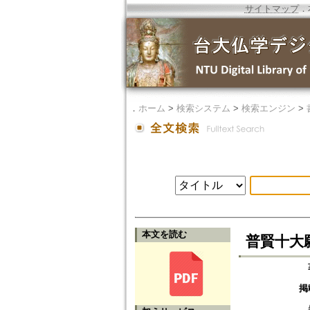
サイトマップ
．
．
ホーム
>
検索システム
>
検索エンジン
>
本文を読む
普賢十大
掲