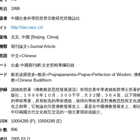
1998
月日
版者
中國社會科學院世界宗教研究所雜誌社
http://iwr.cass.cn/
イト
版地
北京, 中國 [Beijing, China]
種類
期刊論文=Journal Article
言語
中文=Chinese
ート
出處:中國期刊網-文史哲輯專欄目錄
ード
般若波羅密多=般若=Prajnaparamita=Prajna=Perfection of Wisdom; 
教=Chinese Buddhism
抄録
讀姚衛群著《佛教般若思想發展源流》朱明忠青年學者姚衛群博士所著
版社，１９９６年１０月，３００千字，大３２開，３６４頁，以下簡
的學術專著，具有較高的學術價值，值得向學術界及對佛教思想與文化
化之精華，它無論在印度佛教發展史上，還是在中國佛教發展史上，都
中印兩國古代文化相互交流的一個主要環節或媒介。
SSN
10004289 (P); 10004289 (E)
896
ト数
2005.03.11
成日