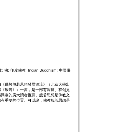
佛教; 佛; 印度佛教=Indian Buddhism; 中國佛
的《佛教般若思想發展源流》（北京大學出
稱《般若》）一書，是一部有深度、有創見
感興趣的廣大讀者推薦。般若思想是佛教文
佔有重要的位置。可以說，佛教般若思想是