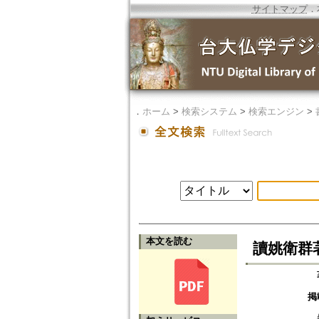
サイトマップ
．
．
ホーム
>
検索システム
>
検索エンジン
>
本文を読む
讀姚衛群
掲