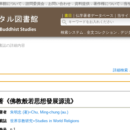
本館について
．
諮問委員会
．
お問い合わせ
．
資料提供
．
著作権について
．
当
｜
書目
｜
仏学著者データベース
｜
当サイ
検索システム
全文コレクション
デジ
．
．
書誌の詳細内容
詳細検索
著《佛教般若思想發展源流》
著者
朱明忠 (著)=Chu, Ming-chung (au.)
載誌
世界宗教研究=Studies in World Religions
n.1
巻号