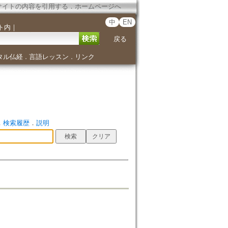
サイトの内容を引用する
．
ホームページへ
中
EN
ト内
｜
戻る
タル仏経
言語レッスン
リンク
．
．
．
検索履歴
．
説明