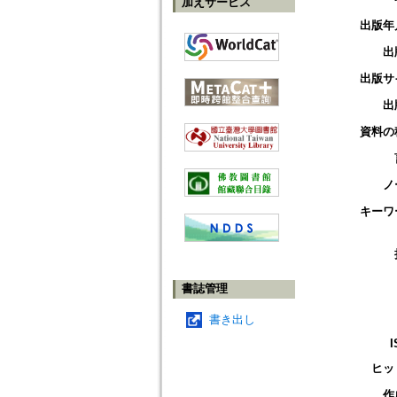
加えサービス
出版年
出
出版サ
出
資料の
ノ
キーワ
書誌管理
書き出し
I
ヒッ
作