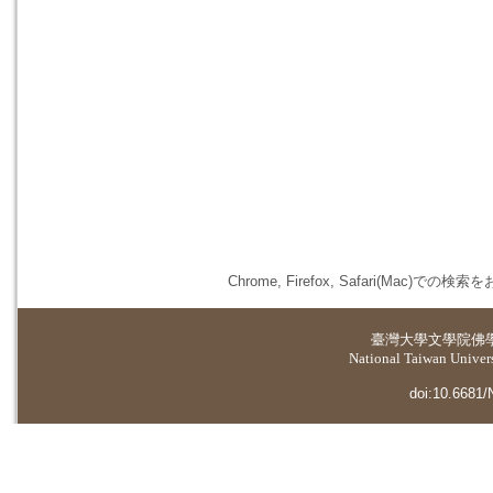
Chrome, Firefox, Safari(
臺灣大學
文學院佛
National Taiwan Universi
doi:10.6681