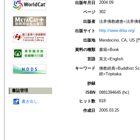
2004.09
出版年月日
302
ページ
出版者
法界佛教總會=法界佛教印經會=
http://www.drba.org/
出版サイト
出版地
Mendocino, CA, 
資料の種類
書籍=Book
言語
英文=English
キーワード
佛教經典=Buddhist Sc
經=Tripitaka
抄録
書誌管理
ISBN
0881394645 (hc)
818
ヒット数
書き出し
2005.03.25
作成日