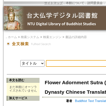
サイトマップ
．
本館について
．
諮問委員会
．
．
ホーム
>
検索システム
>
検索エンジン
>
書誌の詳細内容
本文を読む
Flower Adornment Sutra 
まだ本館にオーソラ
イズされていません
Dynasty Chinese Translat
加えサービス
著者
Buddhist Text Translat