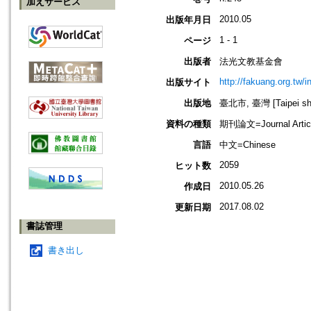
加えサービス
2010.05
出版年月日
1 - 1
ページ
出版者
法光文教基金會
http://fakuang.org.tw/
出版サイト
出版地
臺北市, 臺灣 [Taipei shi
資料の種類
期刊論文=Journal Artic
言語
中文=Chinese
2059
ヒット数
2010.05.26
作成日
2017.08.02
更新日期
書誌管理
書き出し