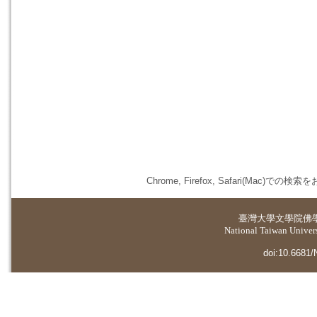
Chrome, Firefox, Safari(
臺灣大學
文學院佛
National Taiwan Universi
doi:10.6681