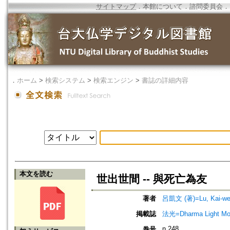
サイトマップ
．
本館について
．
諮問委員会
．
．
ホーム
>
検索システム
>
検索エンジン
>
書誌の詳細内容
本文を読む
世出世間 -- 與死亡為友
著者
呂凱文 (著)=Lu, Kai-wen
掲載誌
法光=Dharma Light Mo
n.248
巻号