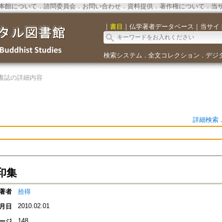
本館について
．
諮問委員会
．
お問い合わせ
．
資料提供
．
著作権について
．
当
｜
書目
｜
仏学著者データベース
｜
当サイ
検索システム
全文コレクション
デジ
．
．
書誌の詳細内容
詳細検索
印集
著者
拾得
2010.02.01
月日
148
ージ