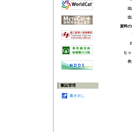
出
出
資料の
ヒッ
作
書誌管理
書き出し