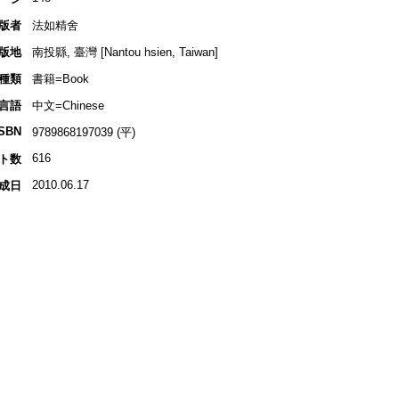
版者
法如精舍
版地
南投縣, 臺灣 [Nantou hsien, Taiwan]
種類
書籍=Book
言語
中文=Chinese
ISBN
9789868197039 (平)
616
ト数
2010.06.17
成日