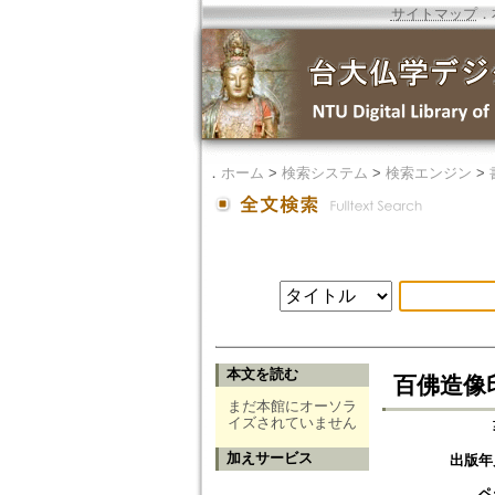
サイトマップ
．
．
ホーム
>
検索システム
>
検索エンジン
>
本文を読む
百佛造像
まだ本館にオーソラ
イズされていません
加えサービス
出版年
ペ