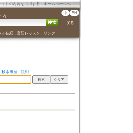
サイトの内容を引用する
．
ホームページへ
中
EN
ト内
｜
戻る
タル仏経
言語レッスン
リンク
．
．
．
検索履歴
．
説明