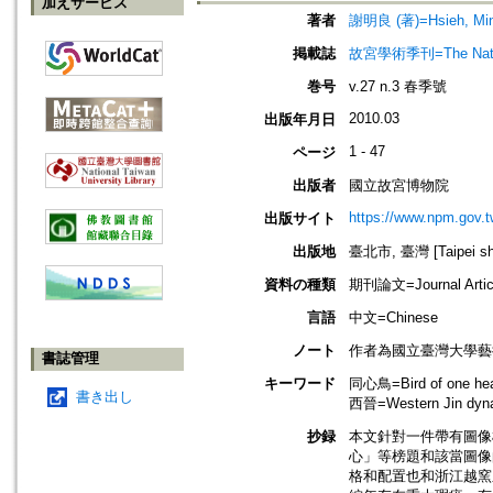
加えサービス
著者
謝明良 (著)=Hsieh, Ming-
掲載誌
故宮學術季刊=The Nationa
巻号
v.27 n.3 春季號
2010.03
出版年月日
1 - 47
ページ
出版者
國立故宮博物院
https://www.npm.gov.t
出版サイト
出版地
臺北市, 臺灣 [Taipei shi
資料の種類
期刊論文=Journal Artic
言語
中文=Chinese
ノート
作者為國立臺灣大學藝
書誌管理
キーワード
同心鳥=Bird of one hea
書き出し
西晉=Western Jin dyna
抄録
本文針對一件帶有圖像
心」等榜題和該當圖像
格和配置也和浙江越窯