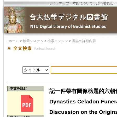
サイトマップ
．
本館について
．
諮問委員会
．
．
ホーム
>
検索システム
>
検索エンジン
>
書誌の詳細内容
本文を読む
記一件帶有圖像榜題的六朝青瓷穀
Dynasties Celadon Funera
Discussion on the Origins