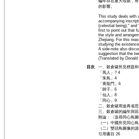
編年存在重大瑕疵，有
的影響。
This study deals with a
accompanying inscripti
(celestial being)," and
first to point out that
the style and arrangeme
Zhejiang. For this rea
studying the existence
A side-note also discus
suggestion that the t
(Translated by Donald 
目次
一、穀倉罐所見榜題和
「馬人」? 4
「朱鳥」4
「青龍門」6
「師子」6
「仙人」8
「同心」9
二、穀倉罐用途再省思 
三、穀倉罐的編年與區域
附論：〈追尋同心鳥圖
（一）中國所見同心鳥和
（二）雙頭鳥圖像的源
引用書目 26