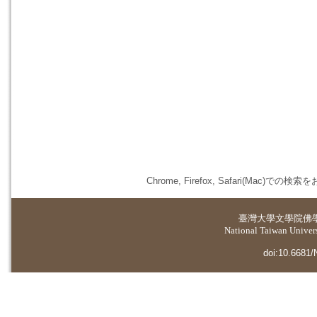
Chrome, Firefox, Safari(
臺灣大學
文學院佛
National Taiwan Universi
doi:10.6681