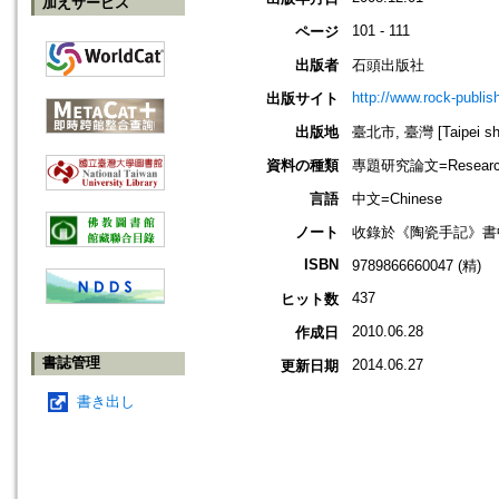
加えサービス
101 - 111
ページ
出版者
石頭出版社
http://www.rock-publis
出版サイト
出版地
臺北市, 臺灣 [Taipei shi
資料の種類
專題研究論文=Research
言語
中文=Chinese
ノート
收錄於《陶瓷手記》書中
ISBN
9789866660047 (精)
437
ヒット数
2010.06.28
作成日
書誌管理
2014.06.27
更新日期
書き出し