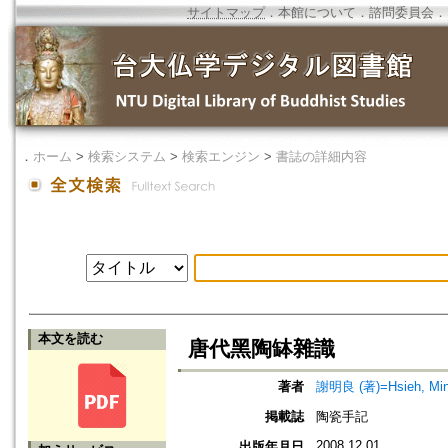
サイトマップ
．
本館について
．
諮問委員会
．
．
ホーム
>
検索システム
>
検索エンジン
>
書誌の詳細内容
本文を読む
唐代黑陶缽雜識
著者
謝明良 (著)=Hsieh, Ming-
掲載誌
陶瓷手記
2008.12.01
出版年月日