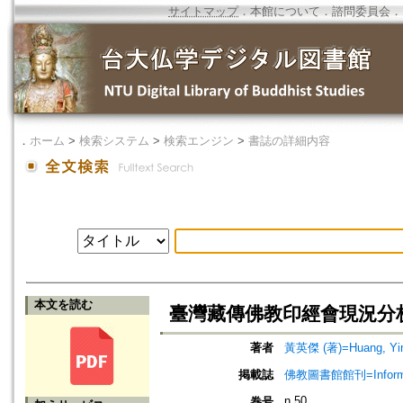
サイトマップ
．
本館について
．
諮問委員会
．
．
ホーム
>
検索システム
>
検索エンジン
>
書誌の詳細内容
本文を読む
臺灣藏傳佛教印經會現況分
著者
黃英傑 (著)=Huang, Ying
掲載誌
佛教圖書館館刊=Informatio
n.50
巻号