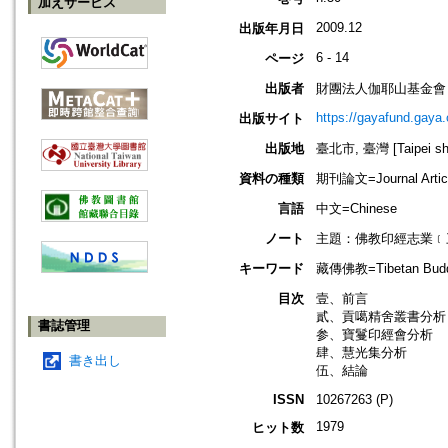
加えサービス
2009.12
出版年月日
6 - 14
ページ
出版者
財團法人伽耶山基金會
https://gayafund.gaya.
出版サイト
出版地
臺北市, 臺灣 [Taipei shi
資料の種類
期刊論文=Journal Artic
言語
中文=Chinese
ノート
主題：佛教印經志業﹝
キーワード
藏傳佛教=Tibetan Budd
目次
壹、前言
貳、貢噶精舍叢書分析
書誌管理
参、寶鬘印經會分析
肆、慧光集分析
書き出し
伍、結論
ISSN
10267263 (P)
1979
ヒット数