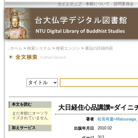
サイトマップ
．
本館について
．
諮問委員会
．
．
ホーム
>
検索システム
>
検索エンジン
>
書誌の詳細内容
本文を読む
大日経住心品講讃=ダイニ
まだ本館にオーソラ
イズされていません
著者
松長有慶=Matsunaga, 
加えサービス
2010.02
出版年月日
312
ページ