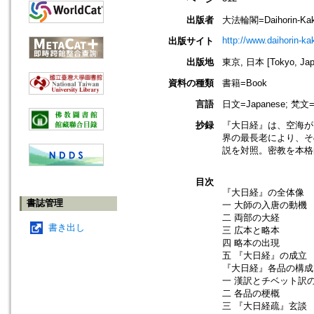
出版者
大法輪閣=Daihorin-Kaku
http://www.daihorin-k
出版サイト
出版地
東京, 日本 [Tokyo, Jap
資料の種類
書籍=Book
言語
日文=Japanese; 梵文=S
抄録
『大日経』は、空海が
界の最長老により、そ
説を対照。密教を本格
目次
『大日経』の全体像
書誌管理
一 大師の入唐の動機
二 両部の大経
書き出し
三 広本と略本
四 略本の出現
五 『大日経』の成立
『大日経』各品の構成
一 漢訳とチベット訳
二 各品の梗概
三 『大日経疏』玄談