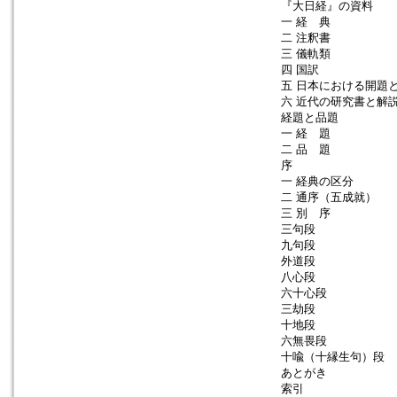
『大日経』の資料
一 経 典
二 注釈書
三 儀軌類
四 国訳
五 日本における開題
六 近代の研究書と解
経題と品題
一 経 題
二 品 題
序
一 経典の区分
二 通序（五成就）
三 別 序
三句段
九句段
外道段
八心段
六十心段
三劫段
十地段
六無畏段
十喩（十縁生句）段
あとがき
索引