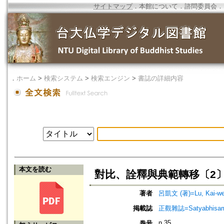
サイトマップ
．
本館について
．
諮問委員会
．
．
ホーム
>
検索システム
>
検索エンジン
>
書誌の詳細内容
本文を読む
對比、詮釋與典範轉移〔2〕
著者
呂凱文 (著)=Lu, Kai-wen
掲載誌
正觀雜誌=Satyabhisamaya
n.35
巻号