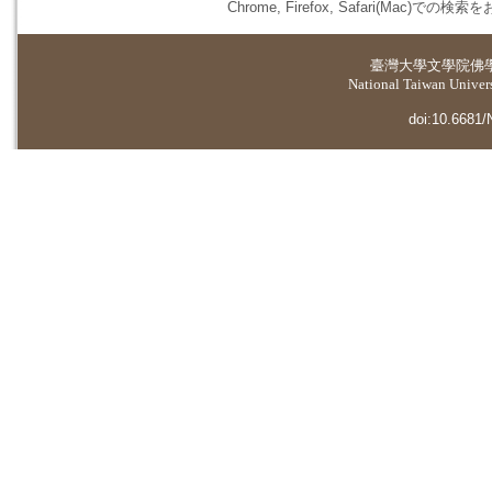
Chrome, Firefox, Safari(
臺灣大學
文學院佛
National Taiwan Universi
doi:10.6681