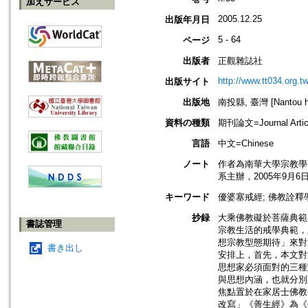
加えサービス
2005.12.25
出版年月日
5 - 64
ページ
出版者
正觀雜誌社
http://www.tt034.org.tw
出版サイト
出版地
南投縣, 臺灣 [Nantou hs
資料の種類
期刊論文=Journal Artic
言語
中文=Chinese
ノート
作者為南華大學宗教學
系主辦，2005年9月6
キーワード
優婆塞戒經; 佛教詮釋學
抄録
大乘佛教礙於菩薩典範
書誌管理
宗教生活的戒學典範，
想宗教型態期待」來對
書き出し
安排上，首先，本文對
思想家必須面對的三種
與思想內涵，也就分別
焦點置於在家居士佛教
改寫」《善生經》為《