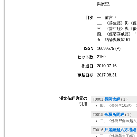
與展望。
目次
一、前言 7
二、《善生經》與《優
三、《善生經》與《優
四、《優婆塞戒經》「
五、結論與展望 61
ISSN
16099575 (P)
2159
ヒット数
2010.07.16
作成日
2017.08.31
更新日期
漢文仏経典元の
長阿含經
T0001
( 1 )
引用
四、《長阿含16經》
帝釋所問經
T0015
( 1 )
二、《佛說尸伽羅越六
尸迦羅越六方禮經
T0016
三、《佛說善生子經》