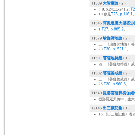
大智度論
T1509
( 2 )
T2
(T8, p.241.1-241.2;
T25, p.116.1
18.參見
阿毘達磨大毘婆沙
T1545
T27, p.885.2
1.
。
瑜伽師地論
T1579
( 2 )
三、《瑜伽師地論》菩
T30, p. 521.1
23.
。
菩薩地持經
T1581
( 1 )
四、《菩薩地持經》戒
菩薩善戒經
T1582
( 2 )
五、《菩薩善戒經》戒
T30, p.960.3
25.
。
提婆菩薩釋楞伽經
T1640
從那羅延天臍中，生大
出三藏記集
T2145
( 1 )
16.《出三藏記集》卷四