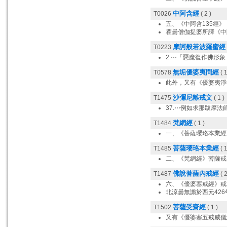
中阿含經
T0026
( 2 )
五、《中阿含135經
瞿曇僧伽提婆所譯《中阿
摩訶般若波羅蜜經
T0223
2.⋯「惡魔復作佛形
無垢優婆夷問經
T0578
( 1
此外，又有《優婆夷淨
沙彌尼離戒文
T1475
( 1 )
37.⋯例如求那跋摩
梵網經
T1484
( 1 )
一、《菩薩瓔珞本業經
菩薩瓔珞本業經
T1485
( 1
二、《梵網經》菩薩戒
佛說菩薩內戒經
T1487
( 2
六、《優婆塞戒經》戒
北涼曇無讖於西元42
菩薩受齋經
T1502
( 1 )
又有《優婆塞五戒威儀