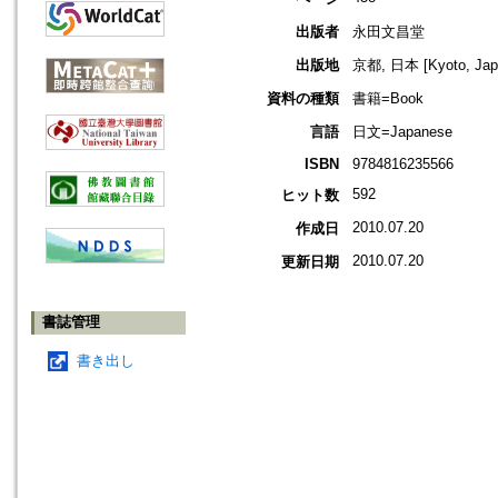
出版者
永田文昌堂
出版地
京都, 日本 [Kyoto, Jap
資料の種類
書籍=Book
言語
日文=Japanese
ISBN
9784816235566
592
ヒット数
2010.07.20
作成日
2010.07.20
更新日期
書誌管理
書き出し