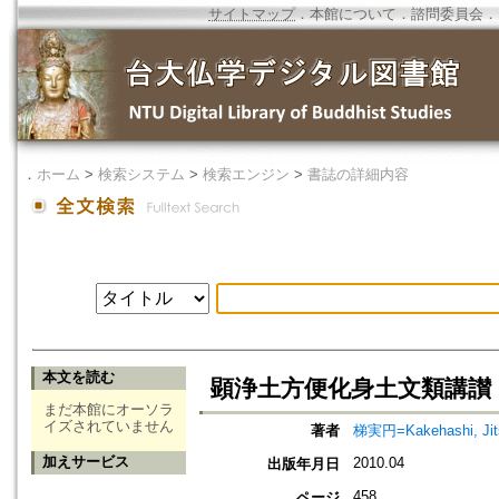
サイトマップ
．
本館について
．
諮問委員会
．
．
ホーム
>
検索システム
>
検索エンジン
>
書誌の詳細内容
本文を読む
顕浄土方便化身土文類講讃
まだ本館にオーソラ
イズされていません
著者
梯実円=Kakehashi, Jit
加えサービス
2010.04
出版年月日
458
ページ