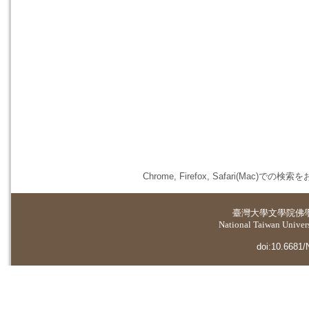
Chrome, Firefox, Safari(
臺灣大學
文學院佛
National Taiwan Universi
doi:10.6681