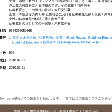
中世・顕密仏教のトリレンマ 中世興福寺の「会」と「講」 / 高山有紀
浄土教の興隆を支える僧俗の学習とその支援 / 竹内明著
仏教教育としての遊行の位相 / 大戸安弘著
近世・寺院法度の内と外 近世社会における仏教教化活動と民衆 / 澤博
女性の仏教修得の軌跡 / 籠谷眞智子著
仏教教育の場としての手習塾 / 木村政伸著
ISBN
9784336050366
書評
書評 久木幸男編『仏教教育の展開』=Book Review: Buddhist Education Coll
長澤昌幸 (著)=Nagasawa, Masayuki (au.)
Buddhist Education
/
698
ト数
2010.07.21
成日
2010.07.21
日期
 Firefox, Safari(Mac)での検索をお勧めします。ＩＥではこの検索システムを
臺灣大學
文學院佛學研究中心
．
臺灣大學數位人文研究中心