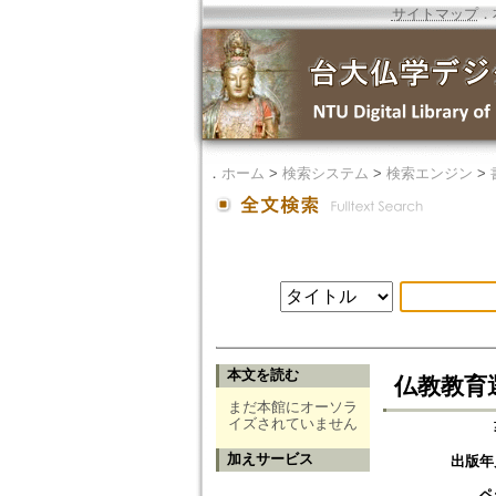
サイトマップ
．
．
ホーム
>
検索システム
>
検索エンジン
>
本文を読む
仏教教育選
まだ本館にオーソラ
イズされていません
加えサービス
出版年
ペ