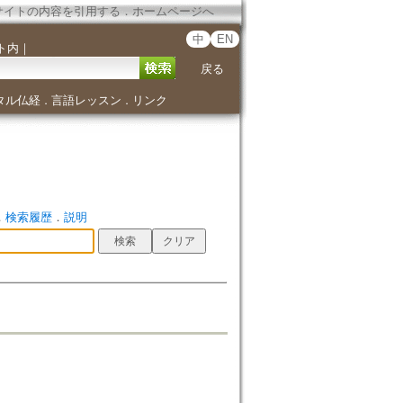
サイトの内容を引用する
．
ホームページへ
中
EN
ト内
｜
戻る
タル仏経
言語レッスン
リンク
．
．
．
検索履歴
．
説明