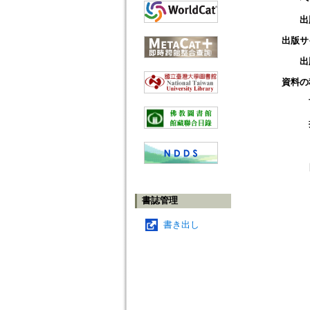
出
出版サ
出
資料の
書誌管理
書き出し