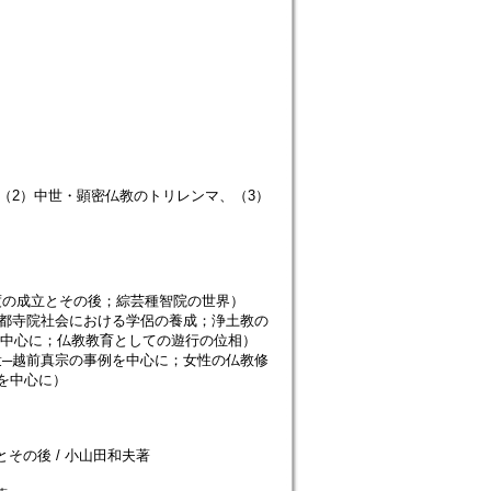
（2）中世・顕密仏教のトリレンマ、（3）
度の成立とその後；綜芸種智院の世界）
南都寺院社会における学侶の養成；浄土教の
を中心に；仏教教育としての遊行の位相）
衆─越前真宗の事例を中心に；女性の仏教修
を中心に）
その後 / 小山田和夫著