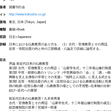
版者
国書刊行会
http://www.kokusho.co.jp/
イト
版地
東京, 日本 [Tokyo, Japan]
種類
書籍=Book
言語
日文=Japanese
抄録
日本における仏教教育のあり方を、（1）古代・官僧教育とその周辺、
近世・寺院法度の内と外の三部構成・八論文で詳細に論究する。
目次
序論 前近代日本の仏教教育
第1部 古代・官僧教育とその周辺（「山家学生式」十二年篭山修行制
第2部 中世・顕密仏教のトリレンマ（中世興福寺の「会」と「講」─
興隆を支える僧俗の学習とその支援─『他阿上人法語』に見える武士
第3部 近世・寺院法度の内と外（近世社会における仏教教化活動と民
得の軌跡─近世仏教の礎；仏教教育の場としての手習塾─往来物の分析
結び─近代への展望
前近代日本の仏教教育 / 久木幸男著
古代・官僧教育とその周辺 「山家学生式」十二年籠山修行制度の成立と
綜芸種智院の世界 / 宮城洋一郎著