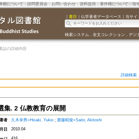
本館について
．
諮問委員会
．
お問い合わせ
．
資料提供
．
著作権について
．
当
｜
書目
｜
仏学著者データベース
｜
当サイ
検索システム
全文コレクション
デジ
．
．
書誌の詳細内容
詳細検索
集. 2 仏教教育の展開
著者
久木幸男=Hisaki, Yukio
;
齋藤昭俊=Saito, Akitoshi
2010.04
月日
416
ージ