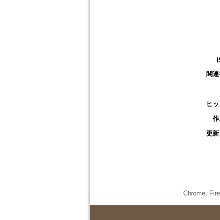
関連
ヒッ
作
更新
Chrome,