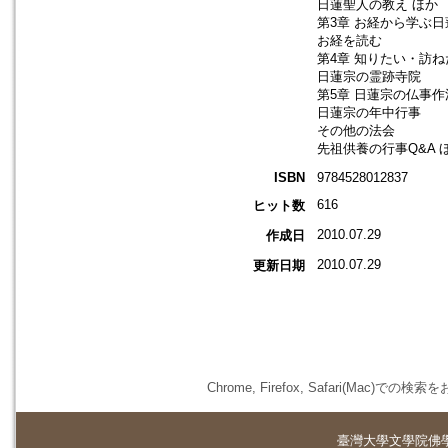
日蓮聖人の教え ほか
第3章 お経から学ぶ
お経を読む
第4章 知りたい・訪
日蓮宗の霊跡寺院
第5章 日蓮宗の仏事
日蓮宗の年中行事
その他の法会
先祖供養の行事Q&A 
ISBN
9784528012837
616
ヒット数
2010.07.29
作成日
2010.07.29
更新日期
Chrome, Firefox, Safari(
臺灣大學
文學院佛