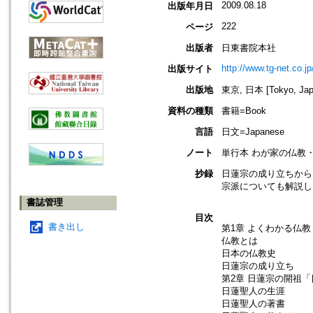
2009.08.18
出版年月日
222
ページ
出版者
日東書院本社
http://www.tg-net.co.jp
出版サイト
出版地
東京, 日本 [Tokyo, Jap
資料の種類
書籍=Book
言語
日文=Japanese
ノート
単行本 わが家の仏教
抄録
日蓮宗の成り立ちから
宗派についても解説し
書誌管理
目次
書き出し
第1章 よくわかる仏
仏教とは
日本の仏教史
日蓮宗の成り立ち
第2章 日蓮宗の開祖
日蓮聖人の生涯
日蓮聖人の著書