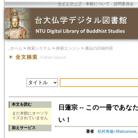
サイトマップ
．
本館について
．
諮問委員会
．
．
ホーム
>
検索システム
>
検索エンジン
>
書誌の詳細内容
本文を読む
日蓮宗 -- この一冊であ
まだ本館にオーソラ
イズされていません
い！
加えサービス
著者
松村寿厳=Matsumura, 