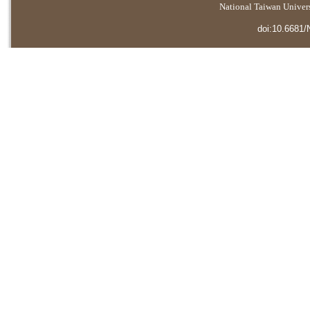
National Taiwan Universi
doi:10.6681